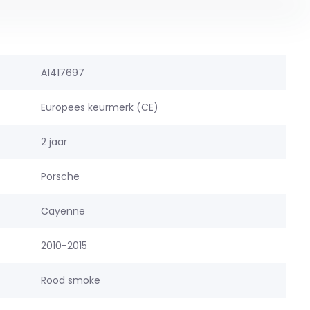
A1417697
Europees keurmerk (CE)
2 jaar
Porsche
Cayenne
2010-2015
Rood smoke