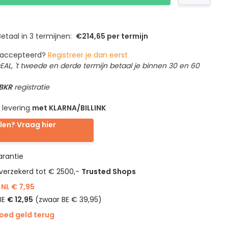
etaal in 3 termijnen:
€214,65 per termijn
geaccepteerd?
Registreer je dan eerst
IDEAL, 't tweede en derde termijn betaal je binnen 30 en 60
 BKR
registratie
 levering
met KLARNA/BILLINK
len? Vraag hier
rantie
verzekerd tot € 2500,-
Trusted Shops
NL € 7,95
BE
€ 12,95
(zwaar BE € 39,95)
goed geld terug