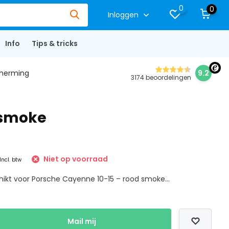
0
0
Inloggen
Info
Tips & tricks
herming
9.2
3174 beoordelingen
 smoke
Niet op voorraad
Incl. btw
hikt voor Porsche Cayenne 10-15 – rood smoke...
Mail mij