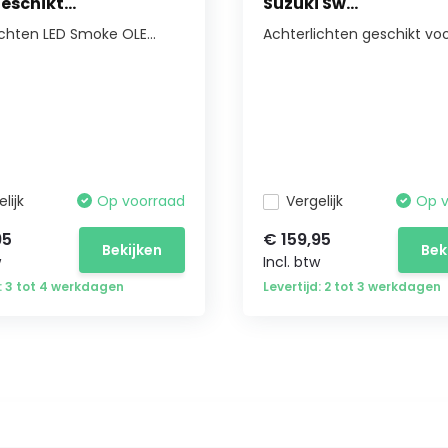
eschikt...
Suzuki Sw...
ichten LED Smoke OLE...
Achterlichten geschikt voor
lijk
Op voorraad
Vergelijk
Op 
95
€ 159,95
Bekijken
Bek
w
Incl. btw
d: 3 tot 4 werkdagen
Levertijd: 2 tot 3 werkdagen