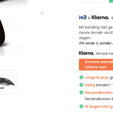
&
B
IN3 betaling niet 
Eerste termijn via 
dagen
0% rente
&
zonder
Betaal na
Grotere aantal
offerte aan
Laagste prijs
ga
Veilig
betalen- 
Verzendkosten 
Verzendkosten 
14 dagen niet 