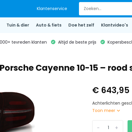
Klantenservice
Tuin & dier
Auto & fiets
Doe het zelf
Klantvideo's
000+ tevreden klanten
Altijd de beste prijs
Kopersbesc
r Porsche Cayenne 10-15 – rood
€ 643,95
Achterlichten gesc
Toon meer
-
+