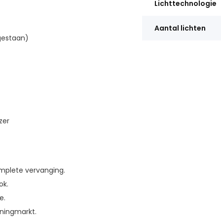
Lichttechnologie
Aantal lichten
gestaan)
zer
omplete vervanging.
ok.
e.
uningmarkt.