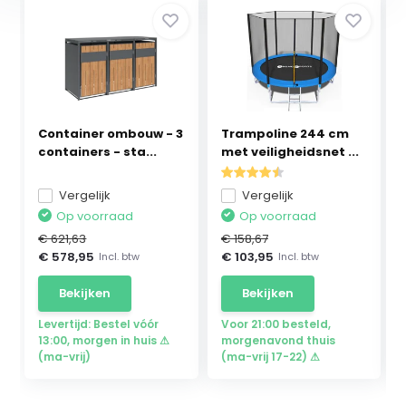
Container ombouw - 3
Trampoline 244 cm
containers - sta...
met veiligheidsnet ...
Vergelijk
Vergelijk
Op voorraad
Op voorraad
€ 621,63
€ 158,67
€ 578,95
€ 103,95
Incl. btw
Incl. btw
Bekijken
Bekijken
Levertijd: Bestel vóór
Voor 21:00 besteld,
13:00, morgen in huis ⚠
morgenavond thuis
(ma-vrij)
(ma-vrij 17-22) ⚠