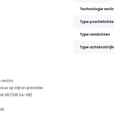
Technologie verli
Type positielichte
Type remlichten
Type achteruitrijl
 rechts.
us op stijl en prestatie.
W E87/E81 04-08).
ok.