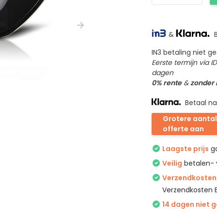
&
B
IN3 betaling niet 
Eerste termijn via 
dagen
0% rente
&
zonder
Betaal na
Grotere aantal
offerte aan
Laagste prijs
ga
Veilig
betalen- 
Verzendkosten 
Verzendkosten 
14 dagen niet 