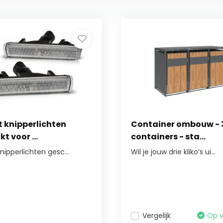
t knipperlichten
Container ombouw - 
t voor ...
containers - sta...
knipperlichten gesc...
Wil je jouw drie kliko’s ui...
Vergelijk
Op 