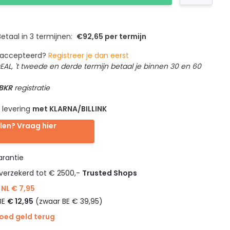
etaal in 3 termijnen:
€92,65 per termijn
geaccepteerd?
Registreer je dan eerst
IDEAL, 't tweede en derde termijn betaal je binnen 30 en 60
 BKR
registratie
 levering
met KLARNA/BILLINK
len? Vraag hier
rantie
verzekerd tot € 2500,-
Trusted Shops
NL € 7,95
BE
€ 12,95
(zwaar BE € 39,95)
goed geld terug