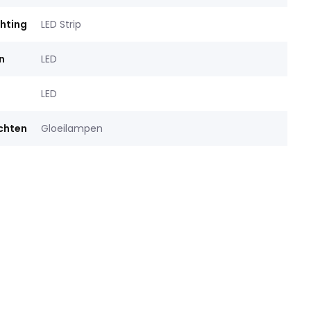
chting
LED Strip
n
LED
LED
ichten
Gloeilampen