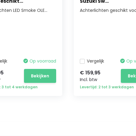
eschikt...
Suzuki Sw...
ichten LED Smoke OLE...
Achterlichten geschikt voor
lijk
Op voorraad
Vergelijk
Op 
95
€ 159,95
Bekijken
Bek
w
Incl. btw
d: 3 tot 4 werkdagen
Levertijd: 2 tot 3 werkdagen