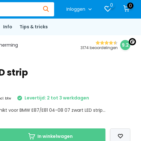
0
0
Inloggen
Info
Tips & tricks
herming
9.2
3174 beoordelingen
 strip
Levertijd: 2 tot 3 werkdagen
ncl. btw
ikt voor BMW E87/E81 04-08 07 zwart LED strip...
In winkelwagen