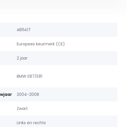
A811417
Europees keurmerk (CE)
2 jaar
BMW E87/E81
uwjaar
2004-2008
Zwart
Links en rechts