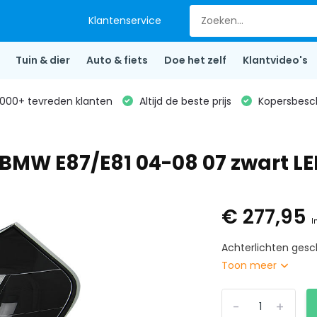
Klantenservice
Tuin & dier
Auto & fiets
Doe het zelf
Klantvideo's
000+ tevreden klanten
Altijd de beste prijs
Kopersbesc
 BMW E87/E81 04-08 07 zwart LED
€ 277,95
I
Achterlichten gesch
Toon meer
-
+