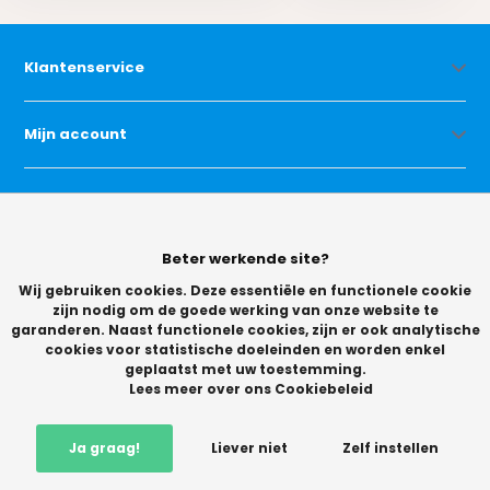
Klantenservice
Mijn account
Categorieën
Beter werkende site?
Contact
Wij gebruiken cookies. Deze essentiële en functionele cookie
zijn nodig om de goede werking van onze website te
garanderen. Naast functionele cookies, zijn er ook analytische
cookies voor statistische doeleinden en worden enkel
geplaatst met uw toestemming.
Lees meer over ons Cookiebeleid
© Copyright 2026 -
Ja graag!
Liever niet
Zelf instellen
Vikingchoice.nl - Scherpe prijzen! Ruime keuze
9.2
- Trusted
Shops waardering