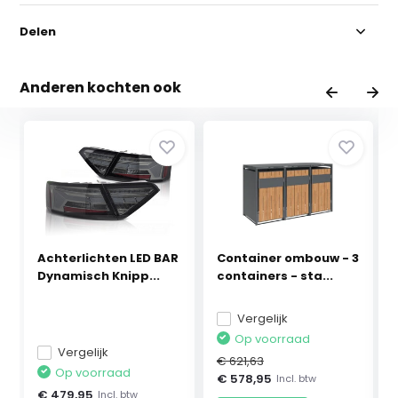
Delen
Anderen kochten ook
Achterlichten LED BAR
Container ombouw - 3
Dynamisch Knipp...
containers - sta...
Vergelijk
Op voorraad
Vergelijk
€ 621,63
Op voorraad
€ 578,95
Incl. btw
€ 479,95
Incl. btw