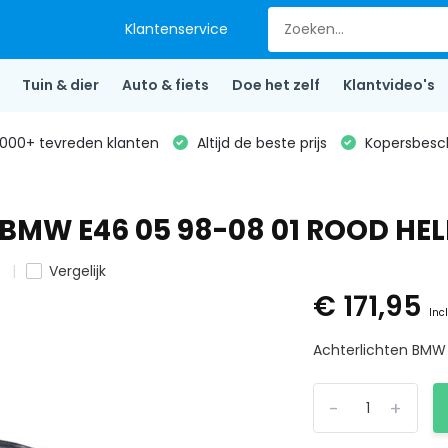
Klantenservice
Tuin & dier
Auto & fiets
Doe het zelf
Klantvideo's
000+ tevreden klanten
Altijd de beste prijs
Kopersbesc
r BMW E46 05 98-08 01 ROOD HEL
n
Vergelijk
€ 171,95
Inc
Achterlichten BMW 
-
+