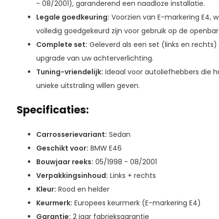
- 08/2001), garanderend een naadloze installatie.
Legale goedkeuring:
Voorzien van E-markering E4, w
volledig goedgekeurd zijn voor gebruik op de openbar
Complete set:
Geleverd als een set (links en rechts
upgrade van uw achterverlichting.
Tuning-vriendelijk:
Ideaal voor autoliefhebbers die h
unieke uitstraling willen geven.
Specificaties:
Carrosserievariant:
Sedan
Geschikt voor:
BMW E46
Bouwjaar reeks:
05/1998 - 08/2001
Verpakkingsinhoud:
Links + rechts
Kleur:
Rood en helder
Keurmerk:
Europees keurmerk (E-markering E4)
Garantie:
2 jaar fabrieksgarantie