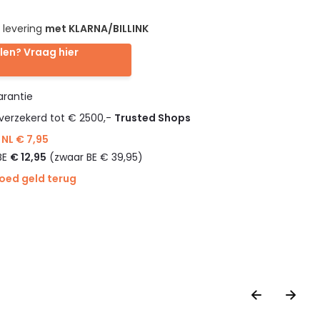
 levering
met KLARNA/BILLINK
len? Vraag hier
rantie
verzekerd tot € 2500,-
Trusted Shops
NL € 7,95
BE
€ 12,95
(zwaar BE € 39,95)
goed geld terug