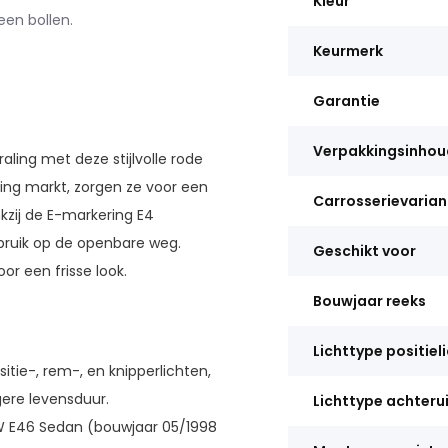
Kleur
een bollen.
Keurmerk
Garantie
Verpakkingsinhou
ing met deze stijlvolle rode
ing markt, zorgen ze voor een
Carrosserievarian
kzij de E-markering E4
ebruik op de openbare weg.
Geschikt voor
r een frisse look.
Bouwjaar reeks
Lichttype positiel
itie-, rem-, en knipperlichten,
gere levensduur.
Lichttype achteruit
W E46 Sedan (bouwjaar 05/1998