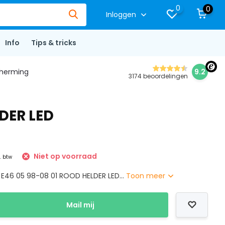
0
0
Inloggen
Info
Tips & tricks
herming
9.2
3174 beoordelingen
DER LED
Niet op voorraad
l. btw
E46 05 98-08 01 ROOD HELDER LED...
Toon meer
Mail mij