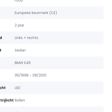
rood
Europees keurmerk (CE)
2 jaar
d
Links + rechts
t
Sedan
BMW E46
05/1998 - 08/2001
icht
LED
rijlicht
Bollen