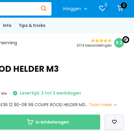
0
0
Inloggen
Info
Tips & tricks
herming
9.2
3174 beoordelingen
OOD HELDER M3
Levertijd: 2 tot 3 werkdagen
. btw
 E36 12 90-08 99 COUPE ROOD HELDER M3...
Toon meer
In winkelwagen