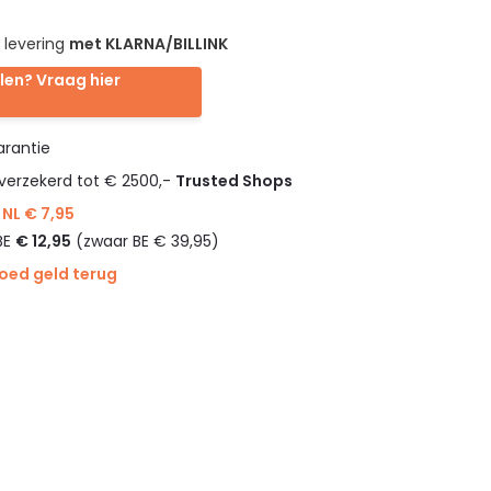
 levering
met KLARNA/BILLINK
len? Vraag hier
rantie
verzekerd tot € 2500,-
Trusted Shops
NL € 7,95
BE
€ 12,95
(zwaar BE € 39,95)
goed geld terug