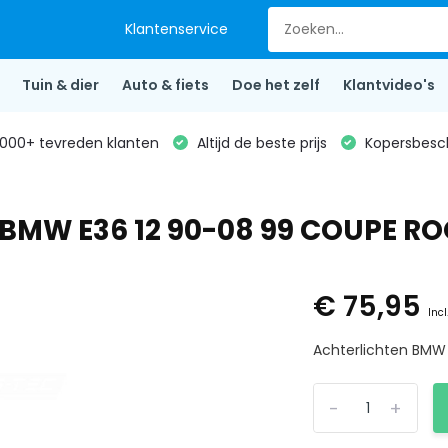
Klantenservice
Tuin & dier
Auto & fiets
Doe het zelf
Klantvideo's
000+ tevreden klanten
Altijd de beste prijs
Kopersbesc
r BMW E36 12 90-08 99 COUPE R
€ 75,95
Incl
Achterlichten BMW
-
+