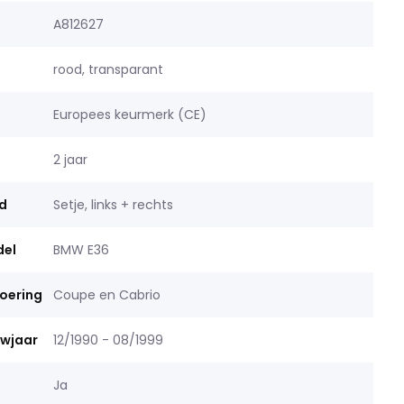
A812627
rood, transparant
Europees keurmerk (CE)
2 jaar
d
Setje, links + rechts
del
BMW E36
voering
Coupe en Cabrio
uwjaar
12/1990 - 08/1999
Ja