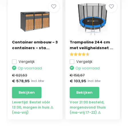
Container ombouw - 3
Trampoline 244 cm
containers - sta...
met veiligheidsnet ...
Vergelijk
Vergelijk
Op voorraad
Op voorraad
€ 621,63
€ 158,67
€ 578,95
€ 103,95
Incl. btw
Incl. btw
Bekijken
Bekijken
Levertijd: Bestel vóór
Voor 21:00 besteld,
13:00, morgen in huis ⚠
morgenavond thuis
(ma-vrij)
(ma-vrij 17-22) ⚠