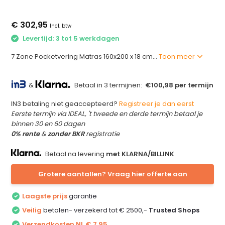
€ 302,95
Incl. btw
Levertijd: 3 tot 5 werkdagen
7 Zone Pocketvering Matras 160x200 x 18 cm...
Toon meer
&
Betaal in 3 termijnen:
€100,98 per termijn
IN3 betaling niet geaccepteerd?
Registreer je dan eerst
Eerste termijn via IDEAL, 't tweede en derde termijn betaal je
binnen 30 en 60 dagen
0% rente
&
zonder BKR
registratie
Betaal na levering
met KLARNA/BILLINK
Grotere aantallen? Vraag hier offerte aan
Laagste prijs
garantie
Veilig
betalen- verzekerd tot € 2500,-
Trusted Shops
Verzendkosten NL € 7,95