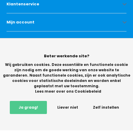
Klantenservice
Mijn account
Categorieën
Beter werkende site?
Contact
Wij gebruiken cookies. Deze essentiële en functionele cookie
zijn nodig om de goede werking van onze website te
garanderen. Naast functionele cookies, zijn er ook analytische
cookies voor statistische doeleinden en worden enkel
geplaatst met uw toestemming.
Lees meer over ons Cookiebeleid
© Copyright 2026 -
Ja graag!
Liever niet
Zelf instellen
Vikingchoice.nl - Scherpe prijzen! Ruime keuze
9.2
- Trusted
Shops waardering
-
+
In winkelwagen