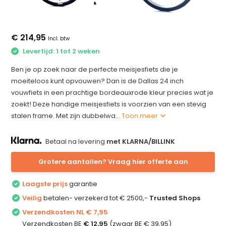
€ 214,95
Incl. btw
Levertijd: 1 tot 2 weken
Ben je op zoek naar de perfecte meisjesfiets die je
moeiteloos kunt opvouwen? Dan is de Dallas 24 inch
vouwfiets in een prachtige bordeauxrode kleur precies wat je
zoekt! Deze handige meisjesfiets is voorzien van een stevig
stalen frame. Met zijn dubbelwa...
Toon meer
Betaal na levering
met KLARNA/BILLINK
Grotere aantallen? Vraag hier offerte aan
Laagste prijs
garantie
Veilig
betalen- verzekerd tot € 2500,-
Trusted Shops
Verzendkosten NL € 7,95
Verzendkosten BE
€ 12,95
(zwaar BE € 39,95)