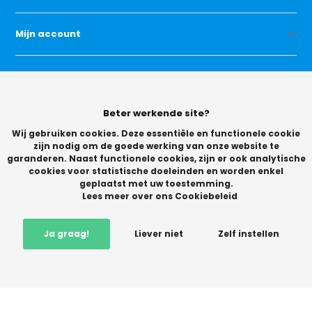
Mijn account
Categorieën
Beter werkende site?
Contact
Wij gebruiken cookies. Deze essentiële en functionele cookie
zijn nodig om de goede werking van onze website te
garanderen. Naast functionele cookies, zijn er ook analytische
cookies voor statistische doeleinden en worden enkel
geplaatst met uw toestemming.
Lees meer over ons Cookiebeleid
© Copyright 2026 -
Ja graag!
Liever niet
Zelf instellen
Vikingchoice.nl - Scherpe prijzen! Ruime keuze
9.2
- Trusted
Shops waardering
-
+
In winkelwagen