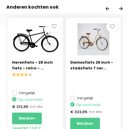
Anderen kochten ook
Herenfiets - 28 inch
Damesfiets 28 inch -
fiets - retro - ...
stadsfiets 7 ver...
Vergelijk
Vergelijk
Op voorraad
Op voorraad
€ 212,95
Incl. btw
€ 323,95
Incl. btw
Bekijken
Bekijken
Levertijd: 1 tot 2