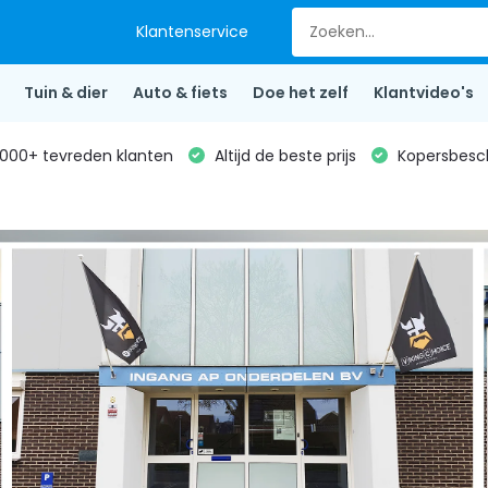
Klantenservice
Tuin & dier
Auto & fiets
Doe het zelf
Klantvideo's
000+ tevreden klanten
Altijd de beste prijs
Kopersbesc