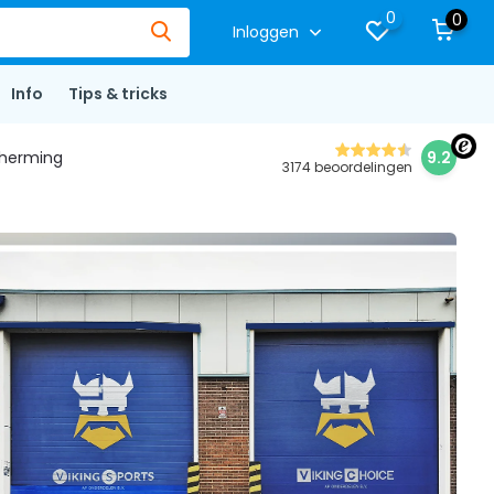
0
0
Inloggen
Info
Tips & tricks
herming
9.2
3174 beoordelingen