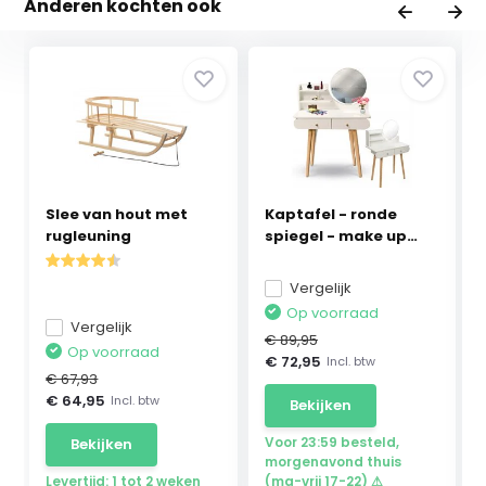
Anderen kochten ook
Slee van hout met
Kaptafel - ronde
rugleuning
spiegel - make up
ta...
Vergelijk
Op voorraad
Vergelijk
€ 89,95
Op voorraad
€ 72,95
Incl. btw
€ 67,93
€ 64,95
Incl. btw
Bekijken
Voor 23:59 besteld,
Bekijken
morgenavond thuis
Levertijd: 1 tot 2 weken
(ma-vrij 17-22) ⚠