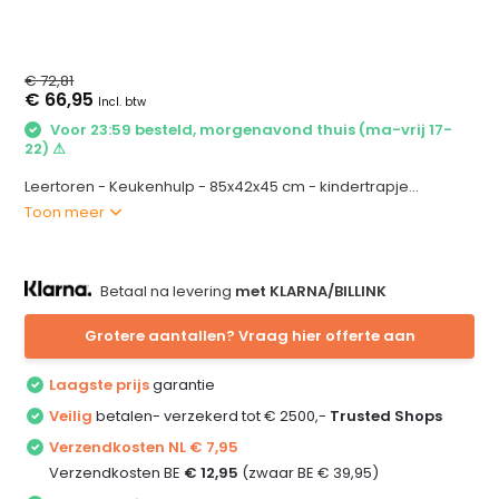
€ 72,81
€ 66,95
Incl. btw
Voor 23:59 besteld, morgenavond thuis (ma-vrij 17-
22) ⚠
Leertoren - Keukenhulp - 85x42x45 cm - kindertrapje...
Toon meer
Betaal na levering
met KLARNA/BILLINK
Grotere aantallen? Vraag hier offerte aan
Laagste prijs
garantie
Veilig
betalen- verzekerd tot € 2500,-
Trusted Shops
Verzendkosten NL € 7,95
Verzendkosten BE
€ 12,95
(zwaar BE € 39,95)