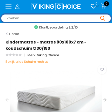
0
0
tbeoordeling 9,2/10
+2,0
Home
Kindermatras - matras 80x160x7 cm -
koudschuim t130/150
Merk:
Viking Choice
Bekijk alles Schuim matras