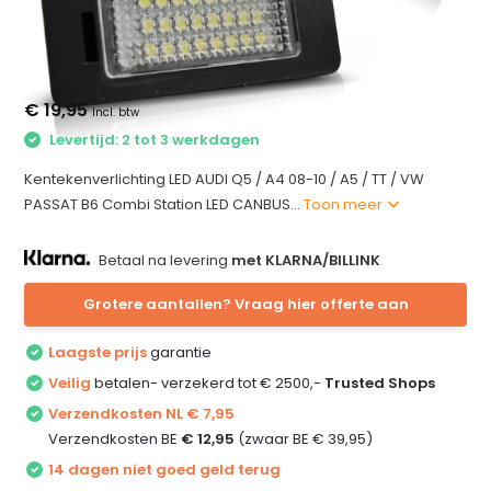
€ 19,95
Incl. btw
Levertijd: 2 tot 3 werkdagen
Kentekenverlichting LED AUDI Q5 / A4 08-10 / A5 / TT / VW
PASSAT B6 Combi Station LED CANBUS...
Toon meer
Betaal na levering
met KLARNA/BILLINK
Grotere aantallen? Vraag hier offerte aan
Laagste prijs
garantie
Veilig
betalen- verzekerd tot € 2500,-
Trusted Shops
Verzendkosten NL € 7,95
Verzendkosten BE
€ 12,95
(zwaar BE € 39,95)
14 dagen niet goed geld terug