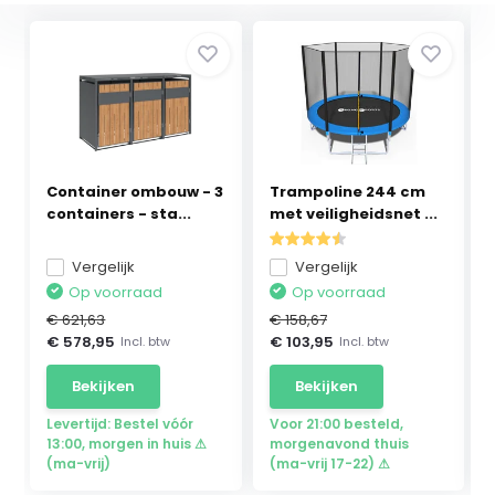
Container ombouw - 3
Trampoline 244 cm
containers - sta...
met veiligheidsnet ...
Vergelijk
Vergelijk
Op voorraad
Op voorraad
€ 621,63
€ 158,67
€ 578,95
€ 103,95
Incl. btw
Incl. btw
Bekijken
Bekijken
Levertijd: Bestel vóór
Voor 21:00 besteld,
13:00, morgen in huis ⚠
morgenavond thuis
(ma-vrij)
(ma-vrij 17-22) ⚠