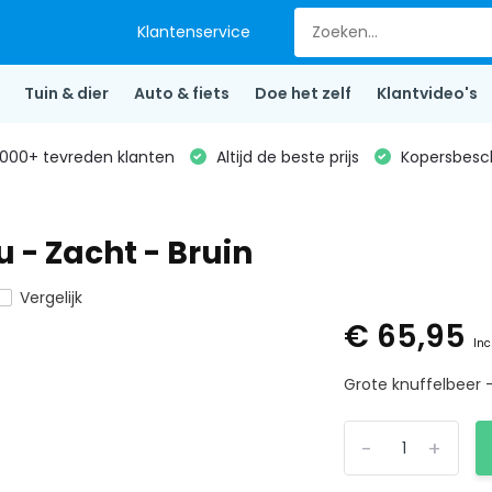
Klantenservice
Tuin & dier
Auto & fiets
Doe het zelf
Klantvideo's
000+ tevreden klanten
Altijd de beste prijs
Kopersbesc
u - Zacht - Bruin
Vergelijk
€ 65,95
Inc
Grote knuffelbeer - 
-
+