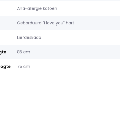
Anti-allergie katoen
Geborduurd "I love you" hart
Liefdeskado
gte
85 cm
oogte
75 cm