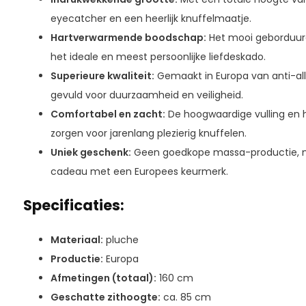
eyecatcher en een heerlijk knuffelmaatje.
Hartverwarmende boodschap:
Het mooi geborduurde
het ideale en meest persoonlijke liefdeskado.
Superieure kwaliteit:
Gemaakt in Europa van anti-all
gevuld voor duurzaamheid en veiligheid.
Comfortabel en zacht:
De hoogwaardige vulling en h
zorgen voor jarenlang plezierig knuffelen.
Uniek geschenk:
Geen goedkope massa-productie, ma
cadeau met een Europees keurmerk.
Specificaties:
Materiaal:
pluche
Productie:
Europa
Afmetingen (totaal):
160 cm
Geschatte zithoogte:
ca. 85 cm