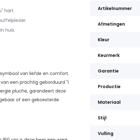
Artikelnummer
" hart.
uffelplezier.
Afmetingen
n huis.
Kleur
Keurmerk
Garantie
 symbool van liefde en comfort.
 van een prachtig geborduurd "I
Productie
lergie pluche, garandeert deze
h gebaar of een gekoesterde
Materiaal
Stijl
Vulling
 160 cm is deze beer een ware