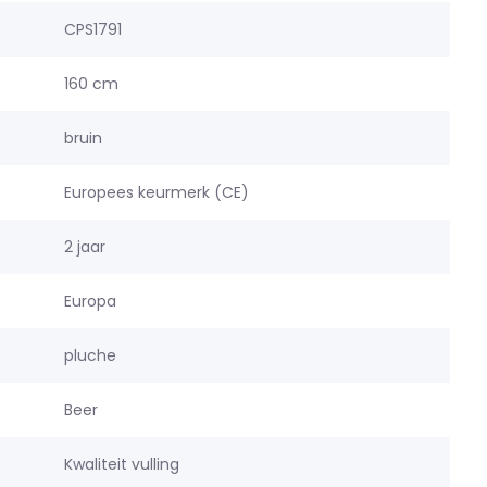
CPS1791
160 cm
bruin
Europees keurmerk (CE)
2 jaar
Europa
pluche
Beer
Kwaliteit vulling