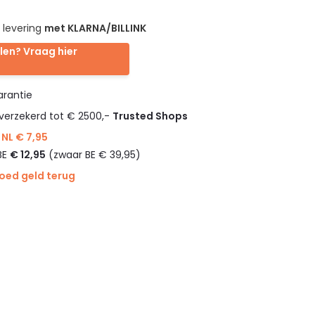
 levering
met KLARNA/BILLINK
len? Vraag hier
rantie
verzekerd tot € 2500,-
Trusted Shops
NL € 7,95
BE
€ 12,95
(zwaar BE € 39,95)
goed geld terug