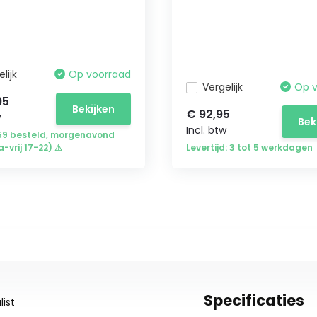
lijk
Op voorraad
Vergelijk
Op 
95
Bekijken
€ 92,95
w
Bek
Incl. btw
:59 besteld, morgenavond
a-vrij 17-22) ⚠
Levertijd: 3 tot 5 werkdagen
Specificaties
ist