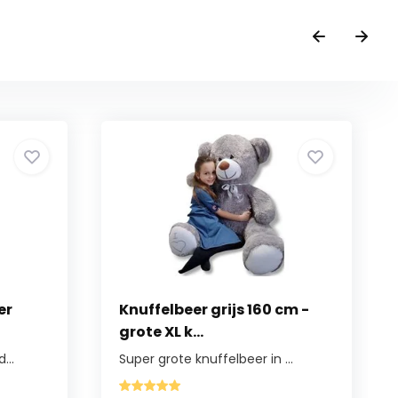
er
Knuffelbeer grijs 160 cm -
grote XL k...
...
Super grote knuffelbeer in ...