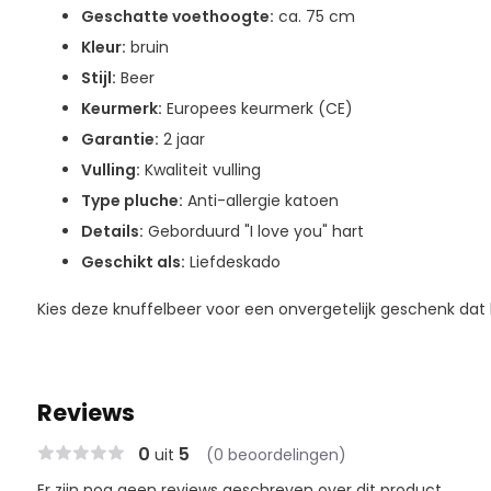
Geschatte voethoogte:
ca. 75 cm
Kleur:
bruin
Stijl:
Beer
Keurmerk:
Europees keurmerk (CE)
Garantie:
2 jaar
Vulling:
Kwaliteit vulling
Type pluche:
Anti-allergie katoen
Details:
Geborduurd "I love you" hart
Geschikt als:
Liefdeskado
Kies deze knuffelbeer voor een onvergetelijk geschenk dat l
Reviews
0
5
uit
(0 beoordelingen)
Er zijn nog geen reviews geschreven over dit product..