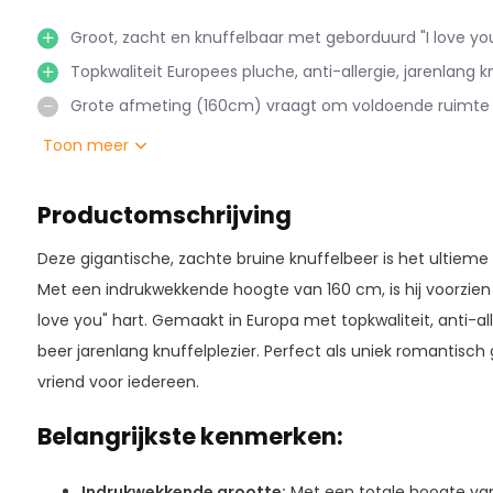
Groot, zacht en knuffelbaar met geborduurd "I love you
Topkwaliteit Europees pluche, anti-allergie, jarenlang kn
Grote afmeting (160cm) vraagt om voldoende ruimte i
Toon meer
Productomschrijving
Deze gigantische, zachte bruine knuffelbeer is het ultieme
Met een indrukwekkende hoogte van 160 cm, is hij voorzien
love you" hart. Gemaakt in Europa met topkwaliteit, anti-al
beer jarenlang knuffelplezier. Perfect als uniek romantisc
vriend voor iedereen.
Belangrijkste kenmerken:
Indrukwekkende grootte:
Met een totale hoogte van