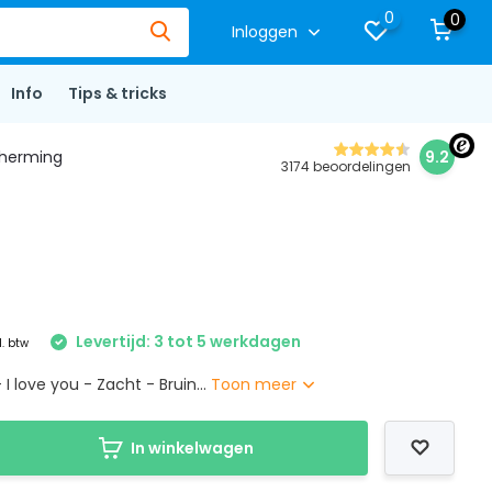
0
0
Inloggen
Info
Tips & tricks
herming
9.2
3174 beoordelingen
Levertijd: 3 tot 5 werkdagen
l. btw
I love you - Zacht - Bruin...
Toon meer
In winkelwagen