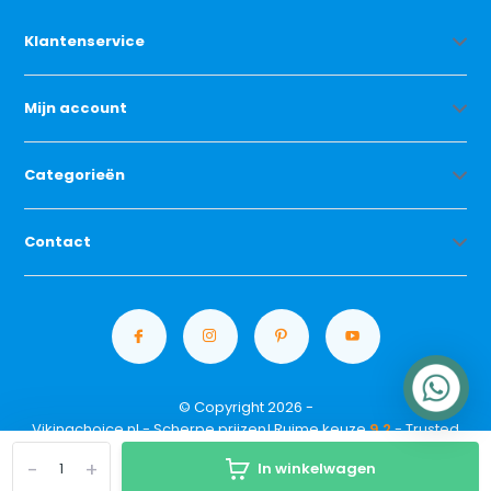
Klantenservice
Mijn account
Categorieën
Contact
© Copyright 2026 -
Vikingchoice.nl - Scherpe prijzen! Ruime keuze
9.2
- Trusted
Shops waardering
-
+
In winkelwagen