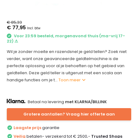
€ 85,33
€ 77,95
Incl. btw
Voor 23:59 besteld, morgenavond thuis (ma-vrij 17-
22) ⚠
Wil je zonder moeite en razendsnel je geld tellen? Zoek niet
verder, want onze geavanceerde geldtelmachine is de
perfecte oplossing voor al je behoeften op het gebied van
geldtellen. Deze geld teller is uitgerust met een scala aan
handige functies om je t...
Toon meer
Betaal na levering
met KLARNA/BILLINK
Grotere aantallen? Vraag hier offerte aan
Laagste prijs
garantie
Veilig
betalen- verzekerd tot € 2500,-
Trusted Shops