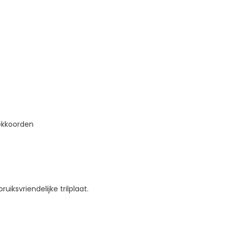
ekkoorden
ksvriendelijke trilplaat.