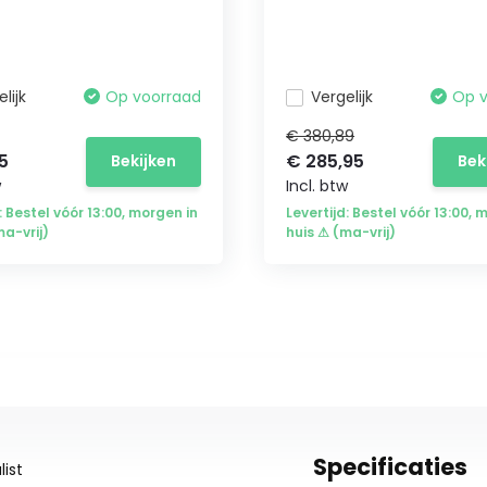
lijk
Op voorraad
Vergelijk
Op 
€ 380,89
5
€ 285,95
Bekijken
Bek
w
Incl. btw
: Bestel vóór 13:00, morgen in
Levertijd: Bestel vóór 13:00, 
ma-vrij)
huis ⚠ (ma-vrij)
Specificaties
ist