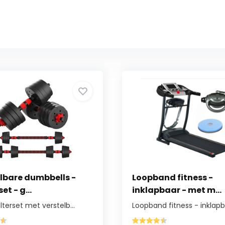
lbare dumbbells -
Loopband fitness -
et - g...
inklapbaar - met m...
terset met verstelb...
Loopband fitness - inklapba