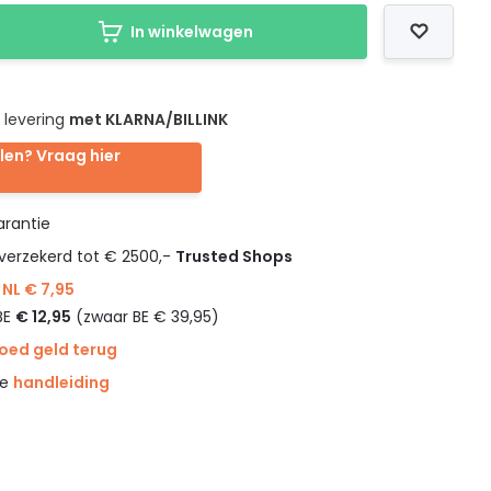
In winkelwagen
 levering
met KLARNA/BILLINK
len? Vraag hier
rantie
verzekerd tot € 2500,-
Trusted Shops
NL € 7,95
BE
€ 12,95
(zwaar BE € 39,95)
goed geld terug
e
handleiding