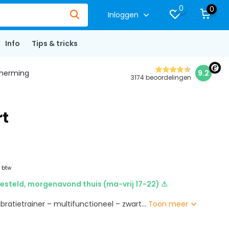
0
0
Inloggen
Info
Tips & tricks
herming
9.2
3174 beoordelingen
rt
. btw
esteld, morgenavond thuis (ma-vrij 17-22) ⚠
vibratietrainer – multifunctioneel – zwart...
Toon meer