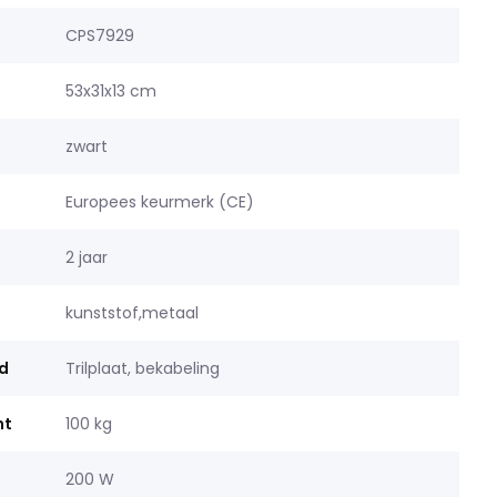
CPS7929
53x31x13 cm
zwart
Europees keurmerk (CE)
2 jaar
kunststof,metaal
d
Trilplaat, bekabeling
ht
100 kg
200 W