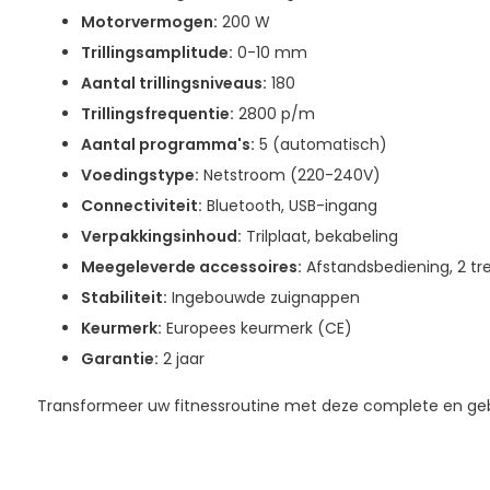
Motorvermogen:
200 W
Trillingsamplitude:
0-10 mm
Aantal trillingsniveaus:
180
Trillingsfrequentie:
2800 p/m
Aantal programma's:
5 (automatisch)
Voedingstype:
Netstroom (220-240V)
Connectiviteit:
Bluetooth, USB-ingang
Verpakkingsinhoud:
Trilplaat, bekabeling
Meegeleverde accessoires:
Afstandsbediening, 2 tr
Stabiliteit:
Ingebouwde zuignappen
Keurmerk:
Europees keurmerk (CE)
Garantie:
2 jaar
Transformeer uw fitnessroutine met deze complete en gebrui