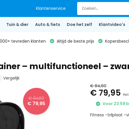
Klantenservice
Tuin & dier
Auto & fiets
Doe het zelf
Klantvideo's
000+ tevreden klanten
Altijd de beste prijs
Kopersbesc
rainer – multifunctioneel – zwa
Vergelijk
€ 84,60
€ 79,95
Incl
€ 84,60
€ 79,95
Voor 23:59 b
Fitness -trilplaat -