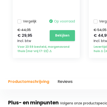
Vergelijk
Op voorraad
Verge
€ 44,95
€ 54,95
€ 29,95
€ 44,9
Bekijken
Incl. btw
Incl. bt
Voor 23:59 besteld, morgenavond
Levertijd
thuis (ma-vrij 17-22) ⚠
huis ⚠ (
Productomschrijving
Reviews
Plus- en minpunten
Volgens onze productspecial