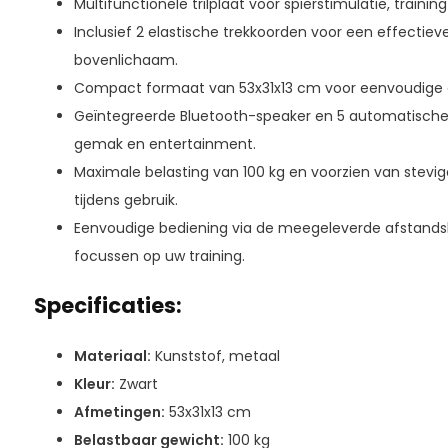
Multifunctionele trilplaat voor spierstimulatie, traini
Inclusief 2 elastische trekkoorden voor een effectieve
bovenlichaam.
Compact formaat van 53x31x13 cm voor eenvoudige ops
Geïntegreerde Bluetooth-speaker en 5 automatisch
gemak en entertainment.
Maximale belasting van 100 kg en voorzien van stevige
tijdens gebruik.
Eenvoudige bediening via de meegeleverde afstandsb
focussen op uw training.
Specificaties:
Materiaal:
Kunststof, metaal
Kleur:
Zwart
Afmetingen:
53x31x13 cm
Belastbaar gewicht:
100 kg