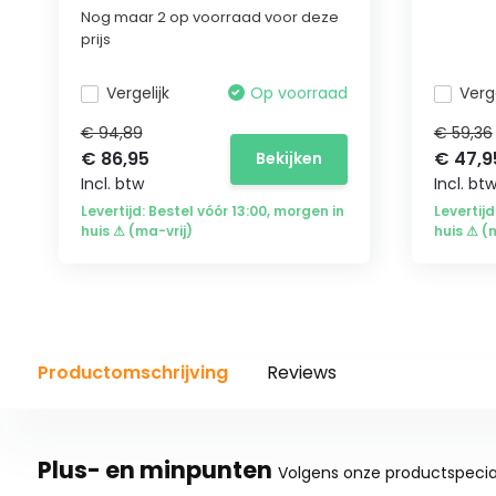
Nog maar 2 op voorraad voor deze
prijs
Vergelijk
Op voorraad
Verge
€ 94,89
€ 59,36
€ 86,95
€ 47,9
Bekijken
Incl. btw
Incl. bt
Levertijd: Bestel vóór 13:00, morgen in
Levertijd
huis ⚠ (ma-vrij)
huis ⚠ (
Productomschrijving
Reviews
Plus- en minpunten
Volgens onze productspecial