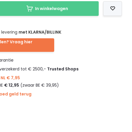
In winkelwagen
 levering
met KLARNA/BILLINK
len? Vraag hier
rantie
verzekerd tot € 2500,-
Trusted Shops
NL € 7,95
BE
€ 12,95
(zwaar BE € 39,95)
goed geld terug