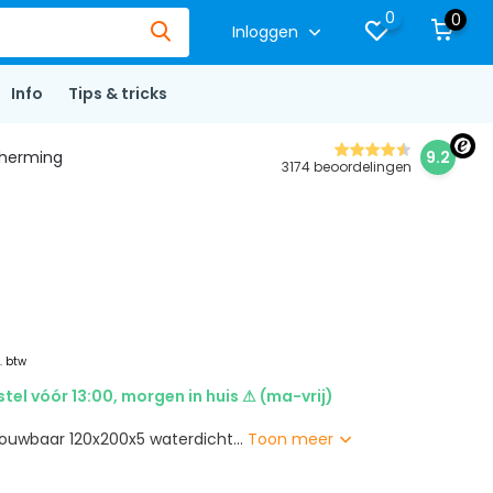
0
0
Inloggen
Info
Tips & tricks
herming
9.2
3174 beoordelingen
l. btw
stel vóór 13:00, morgen in huis ⚠ (ma-vrij)
ouwbaar 120x200x5 waterdicht...
Toon meer