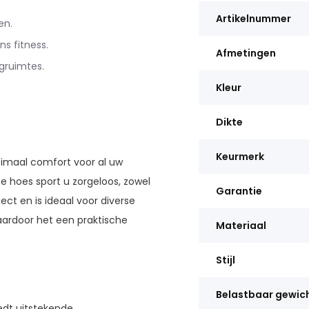
Artikelnummer
en.
s fitness.
Afmetingen
gruimtes.
Kleur
Dikte
Keurmerk
imaal comfort voor al uw
e hoes sport u zorgeloos, zowel
Garantie
ct en is ideaal voor diverse
waardoor het een praktische
Materiaal
Stijl
Belastbaar gewic
dt uitstekende