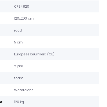
CPS4920
120x200 cm
rood
5 cm
Europees keurmerk (CE)
2 jaar
foam
Waterdicht
ht
120 kg