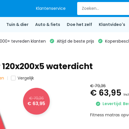
Klantenservice
Tuin & dier
Auto & fiets
Doe het zelf
Klantvideo's
000+ tevreden klanten
Altijd de beste prijs
Kopersbesc
 120x200x5 waterdicht
ten
Vergelijk
€ 79,36
€ 63,95
Inc
€ 79,36
€ 63,95
Levertijd: Be
Fitness matras opv