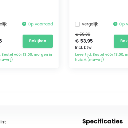
lijk
Op voorraad
Vergelijk
Op 
€ 59,36
5
€ 53,95
Bekijken
Bek
w
Incl. btw
: Bestel vóór 13:00, morgen in
Levertijd: Bestel vóór 13:00, 
ma-vrij)
huis ⚠ (ma-vrij)
Specificaties
ist