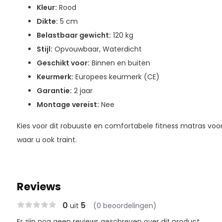
Kleur:
Rood
Dikte:
5 cm
Belastbaar gewicht:
120 kg
Stijl:
Opvouwbaar, Waterdicht
Geschikt voor:
Binnen en buiten
Keurmerk:
Europees keurmerk (CE)
Garantie:
2 jaar
Montage vereist:
Nee
Kies voor dit robuuste en comfortabele fitness matras voor
waar u ook traint.
Reviews
0
5
uit
(0 beoordelingen)
Er zijn nog geen reviews geschreven over dit product..