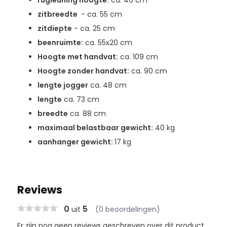
rugleuning hoogte:
ca. 46 cm
zitbreedte
- ca. 55 cm
zitdiepte
- ca. 25 cm
beenruimte:
ca. 55x20 cm
Hoogte met handvat:
ca. 109 cm
Hoogte zonder handvat:
ca. 90 cm
lengte jogger
ca. 48 cm
lengte
ca. 73 cm
breedte
ca. 88 cm
maximaal belastbaar gewicht:
40 kg
aanhanger gewicht:
17 kg
Reviews
0
5
uit
(0 beoordelingen)
Er zijn nog geen reviews geschreven over dit product..