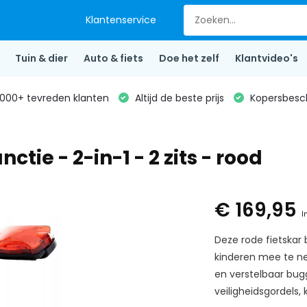
Klantenservice
Tuin & dier
Auto & fiets
Doe het zelf
Klantvideo's
000+ tevreden klanten
Altijd de beste prijs
Kopersbesc
tie - 2-in-1 - 2 zits - rood
€ 169,95
I
Deze rode fietskar
kinderen mee te n
en verstelbaar bug
veiligheidsgordels, 