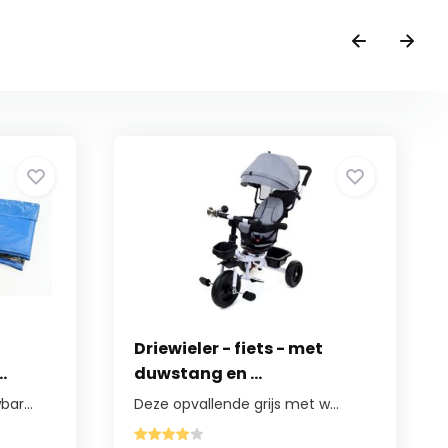
Driewieler - fiets - met
.
duwstang en ...
ar...
Deze opvallende grijs met w...