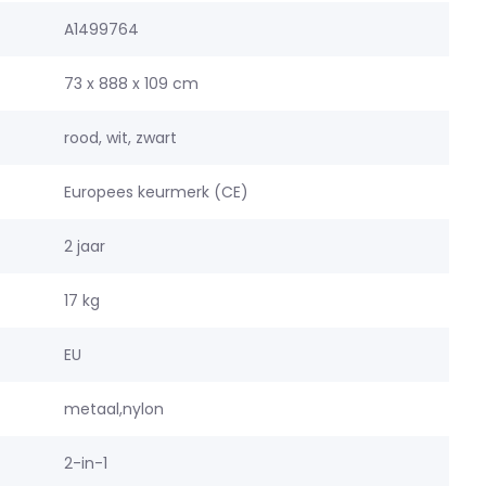
A1499764
73 x 888 x 109 cm
rood, wit, zwart
Europees keurmerk (CE)
2 jaar
17 kg
EU
metaal,nylon
2-in-1