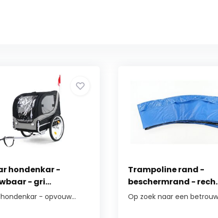
ar hondenkar -
Trampoline rand -
baar - gri...
beschermrand - rech..
r hondenkar - opvouw...
Op zoek naar een betrouwb