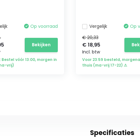
lijk
Op voorraad
Vergelijk
Op 
4
€ 20,33
95
€ 18,95
Bekijken
Bek
w
Incl. btw
: Bestel vóór 13:00, morgen in
Voor 23:59 besteld, morgen
ma-vrij)
thuis (ma-vrij 17-22) ⚠
Specificaties