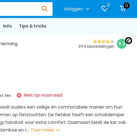
0
0
Inloggen
Info
Tips & tricks
herming
9.2
3174 beoordelingen
Niet op voorraad
ncl. btw
 biedt ouders een veilige en comfortabele manier om hun
emen op fietstochten. De fietskar heeft een schokdemper
gy handvat voor extra comfort. Daarnaast biedt de kar ook
klamboe en r...
Toon meer