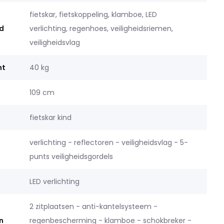
fietskar, fietskoppeling, klamboe, LED
d
verlichting, regenhoes, veiligheidsriemen,
veiligheidsvlag
ht
40 kg
109 cm
fietskar kind
verlichting - reflectoren - veiligheidsvlag - 5-
punts veiligheidsgordels
LED verlichting
2 zitplaatsen - anti-kantelsysteem -
n
regenbescherming - klamboe - schokbreker -