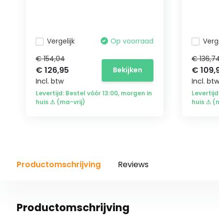
Vergelijk
Op voorraad
Verge
€ 154,04
€ 136,7
€ 126,95
€ 109,
Bekijken
Incl. btw
Incl. bt
Levertijd: Bestel vóór 13:00, morgen in
Levertijd
huis ⚠ (ma-vrij)
huis ⚠ (
Productomschrijving
Reviews
Productomschrijving