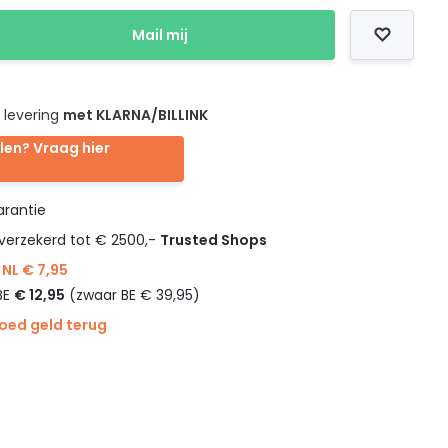
Mail mij
 levering
met KLARNA/BILLINK
len? Vraag hier
rantie
verzekerd tot € 2500,-
Trusted Shops
NL € 7,95
BE
€ 12,95
(zwaar BE € 39,95)
goed geld terug