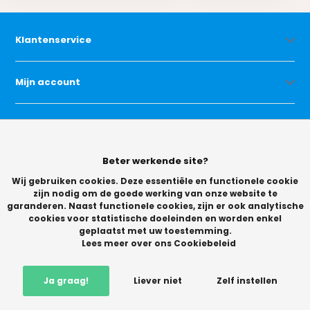
Klantenservice
Mijn account
Categorieën
Beter werkende site?
Contact
Wij gebruiken cookies. Deze essentiële en functionele cookie
zijn nodig om de goede werking van onze website te
garanderen. Naast functionele cookies, zijn er ook analytische
cookies voor statistische doeleinden en worden enkel
geplaatst met uw toestemming.
Lees meer over ons Cookiebeleid
© Copyright 2026 -
Ja graag!
Liever niet
Zelf instellen
Vikingchoice.nl - Scherpe prijzen! Ruime keuze
9.2
- Trusted
Shops waardering
In winkelwagen