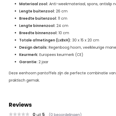
Materiaal zool:
Anti-weekmateriaal, spons, antislip 
Lengte buitenzool:
26 cm
Breedte buitenzool:
11 cm
Lengte binnenzool:
24 cm
Breedte binnenzool:
10 cm
Totale afmetingen (LxBxH):
30 x 15 x 20 cm
Design details:
Regenboog hoorn, veelkleurige mane
Keurmerk:
Europees keurmerk (CE)
Garantie:
2 jaar
Deze eenhoorn pantoffels zijn de perfecte combinatie van
praktisch gemak.
Reviews
0
5
uit
(0 beoordelingen)