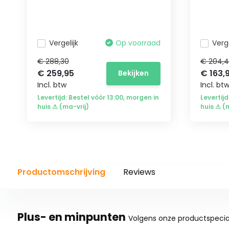
Vergelijk
Op voorraad
Verge
€ 288,30
€ 204,
€ 259,95
€ 163,
Bekijken
Incl. btw
Incl. bt
Levertijd: Bestel vóór 13:00, morgen in
Levertijd
huis ⚠ (ma-vrij)
huis ⚠ (
Productomschrijving
Reviews
Plus- en minpunten
Volgens onze productspecial