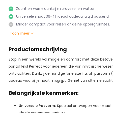
Zacht en warm dankzij microvezel en watten.
Universele maat 36-41; ideaal cadeau, altijd passend.
Minder compact voor reizen of kleine opbergruimtes.
Toon meer
Productomschrijving
Stap in een wereld vol magie en comfort met deze betov
pantoffels! Perfect voor iedereen die van mythische wezen
ontvluchten. Dankzij de handige 'one size fits all' pasvorm 
cadeau waarbij je nooit misgrijpt. Geniet van ultieme zach
Belangrijkste kenmerken:
Universele Pasvorm:
Speciaal ontworpen voor maat 3
zijn als verrassend cadeau.