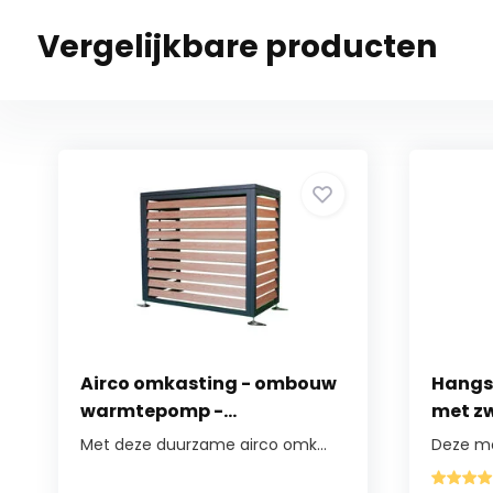
Vergelijkbare producten
Airco omkasting - ombouw
Hangsto
warmtepomp -...
met zw
Met deze duurzame airco omk...
Deze moo