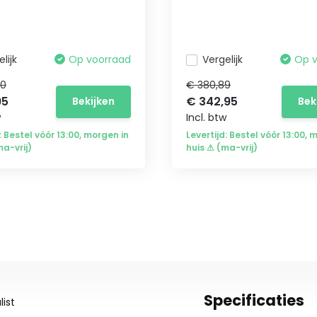
lijk
Op voorraad
Vergelijk
Op 
40
€ 380,89
95
€ 342,95
Bekijken
Bek
w
Incl. btw
: Bestel vóór 13:00, morgen in
Levertijd: Bestel vóór 13:00, 
ma-vrij)
huis ⚠ (ma-vrij)
Specificaties
ist