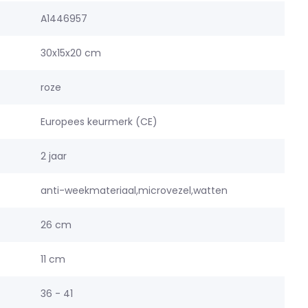
A1446957
30x15x20 cm
roze
Europees keurmerk (CE)
2 jaar
anti-weekmateriaal,microvezel,watten
26 cm
11 cm
36 - 41