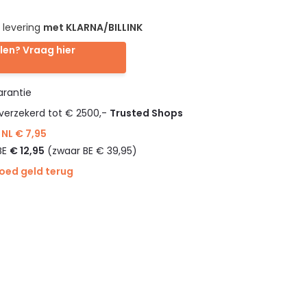
 levering
met KLARNA/BILLINK
len? Vraag hier
rantie
verzekerd tot € 2500,-
Trusted Shops
NL € 7,95
BE
€ 12,95
(zwaar BE € 39,95)
goed geld terug