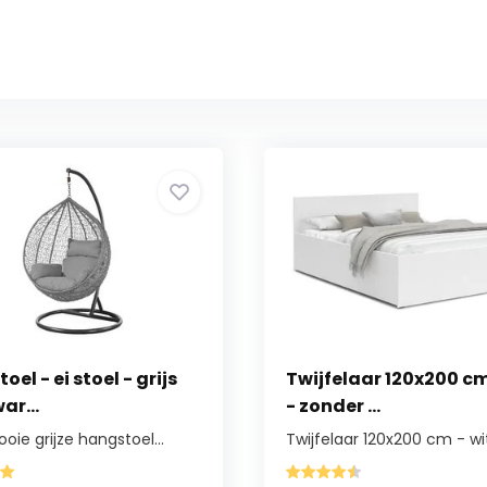
el - ei stoel - grijs
Twijfelaar 120x200 cm
ar...
- zonder ...
ie grijze hangstoel...
Twijfelaar 120x200 cm - wit.