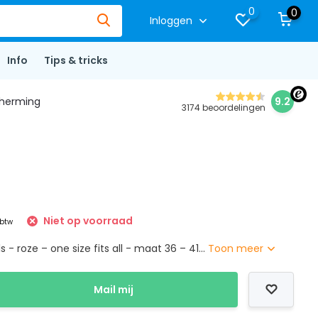
0
0
Inloggen
Info
Tips & tricks
herming
9.2
3174 beoordelingen
Niet op voorraad
 btw
- roze – one size fits all - maat 36 – 41...
Toon meer
Mail mij