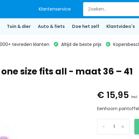
Klantenservice
Tuin & dier
Auto & fiets
Doe het zelf
Klantvideo's
000+ tevreden klanten
Altijd de beste prijs
Kopersbesc
ne size fits all - maat 36 – 41
€ 15,95
Incl.
Eenhoorn pantoffels 
-
+