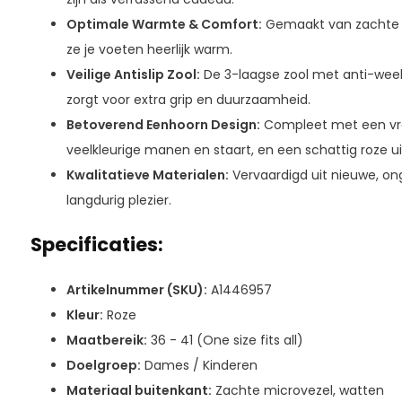
Optimale Warmte & Comfort:
Gemaakt van zachte 
ze je voeten heerlijk warm.
Veilige Antislip Zool:
De 3-laagse zool met anti-week
zorgt voor extra grip en duurzaamheid.
Betoverend Eenhoorn Design:
Compleet met een vro
veelkleurige manen en staart, en een schattig roze uite
Kwalitatieve Materialen:
Vervaardigd uit nieuwe, on
langdurig plezier.
Specificaties:
Artikelnummer (SKU):
A1446957
Kleur:
Roze
Maatbereik:
36 - 41 (One size fits all)
Doelgroep:
Dames / Kinderen
Materiaal buitenkant:
Zachte microvezel, watten