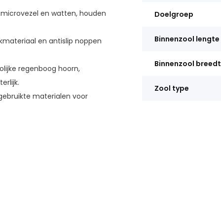
microvezel en watten, houden
Doelgroep
Binnenzool lengte
materiaal en antislip noppen
Binnenzool breed
lijke regenboog hoorn,
rlijk.
Zool type
gebruikte materialen voor