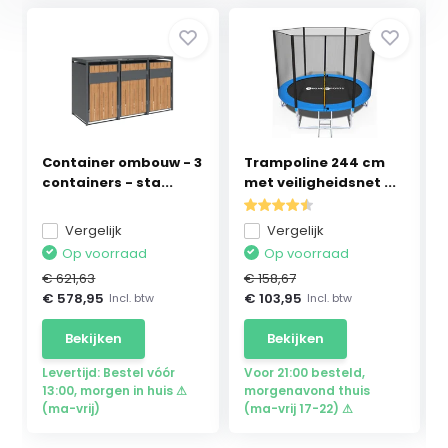
Container ombouw - 3
Trampoline 244 cm
containers - sta...
met veiligheidsnet ...
Vergelijk
Vergelijk
Op voorraad
Op voorraad
€ 621,63
€ 158,67
€ 578,95
€ 103,95
Incl. btw
Incl. btw
Bekijken
Bekijken
Levertijd: Bestel vóór
Voor 21:00 besteld,
13:00, morgen in huis ⚠
morgenavond thuis
(ma-vrij)
(ma-vrij 17-22) ⚠