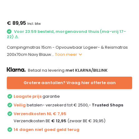
€ 89,95
Incl. btw
Voor 23:59 besteld, morgenavond thuis (ma-vrij 17-
22) ⚠
Campingmatras 15cm - Opvouwbaar Logeer- & Reismatras
200x70cm Navy Blauw...
Toon meer
Betaal na levering
met KLARNA/BILLINK
Grotere aantallen? Vraag hier offerte aan
Laagste prijs
garantie
Veilig
betalen- verzekerd tot € 2500,-
Trusted Shops
Verzendkosten NL € 7,95
Verzendkosten BE
€ 12,95
(zwaar BE € 39,95)
14 dagen niet goed geld terug