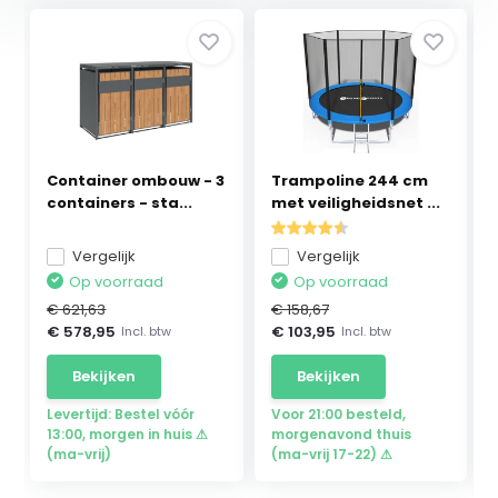
Container ombouw - 3
Trampoline 244 cm
containers - sta...
met veiligheidsnet ...
Vergelijk
Vergelijk
Op voorraad
Op voorraad
€ 621,63
€ 158,67
€ 578,95
€ 103,95
Incl. btw
Incl. btw
Bekijken
Bekijken
Levertijd: Bestel vóór
Voor 21:00 besteld,
13:00, morgen in huis ⚠
morgenavond thuis
(ma-vrij)
(ma-vrij 17-22) ⚠