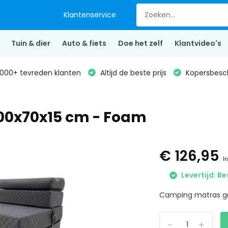
Klantenservice
Tuin & dier
Auto & fiets
Doe het zelf
Klantvideo's
000+ tevreden klanten
Altijd de beste prijs
Kopersbesc
200x70x15 cm - Foam
€ 126,95
In
Levertijd: Be
Camping matras gr
-
+