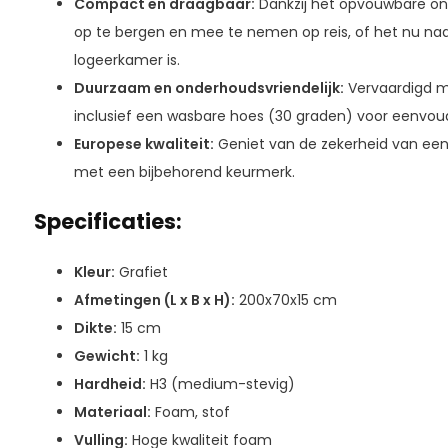
Compact en draagbaar:
Dankzij het opvouwbare on
op te bergen en mee te nemen op reis, of het nu na
logeerkamer is.
Duurzaam en onderhoudsvriendelijk:
Vervaardigd me
inclusief een wasbare hoes (30 graden) voor eenvou
Europese kwaliteit:
Geniet van de zekerheid van een
met een bijbehorend keurmerk.
Specificaties:
Kleur:
Grafiet
Afmetingen (L x B x H):
200x70x15 cm
Dikte:
15 cm
Gewicht:
1 kg
Hardheid:
H3 (medium-stevig)
Materiaal:
Foam, stof
Vulling:
Hoge kwaliteit foam