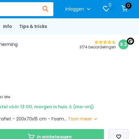
0
0
Inloggen
Info
Tips & tricks
herming
9.2
3174 beoordelingen
cl. btw
stel vóór 13:00, morgen in huis ⚠ (ma-vrij)
afiet - 200x70x15 cm - Foam...
Toon meer
In winkelwagen