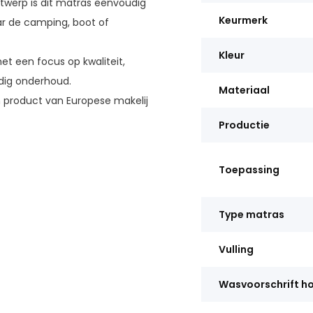
twerp is dit matras eenvoudig
Keurmerk
ar de camping, boot of
Kleur
t een focus op kwaliteit,
dig onderhoud.
Materiaal
 product van Europese makelij
Productie
Toepassing
Type matras
Vulling
Wasvoorschrift h