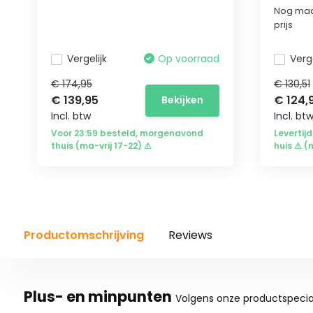
Nog maa
prijs
Vergelijk
Op voorraad
Verge
€ 174,95
€ 130,51
€ 139,95
€ 124,
Bekijken
Incl. btw
Incl. bt
Voor 23:59 besteld, morgenavond
Levertijd
thuis (ma-vrij 17-22) ⚠
huis ⚠ (
Productomschrijving
Reviews
Plus- en minpunten
Volgens onze productspecial