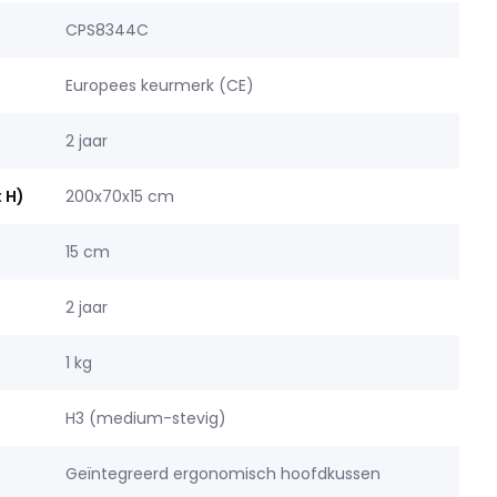
CPS8344C
Europees keurmerk (CE)
2 jaar
x H)
200x70x15 cm
15 cm
2 jaar
1 kg
H3 (medium-stevig)
Geïntegreerd ergonomisch hoofdkussen