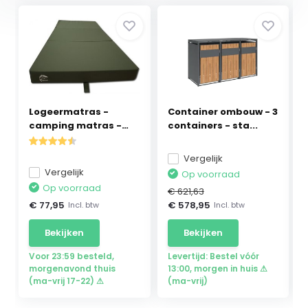
Logeermatras -
Container ombouw - 3
camping matras -
containers - sta...
veld ...
Vergelijk
Vergelijk
Op voorraad
Op voorraad
€ 621,63
€ 77,95
€ 578,95
Incl. btw
Incl. btw
Bekijken
Bekijken
Voor 23:59 besteld,
Levertijd: Bestel vóór
morgenavond thuis
13:00, morgen in huis ⚠
(ma-vrij 17-22) ⚠
(ma-vrij)