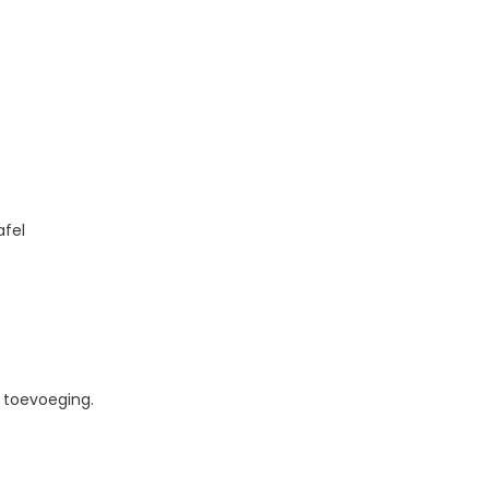
afel
e toevoeging.