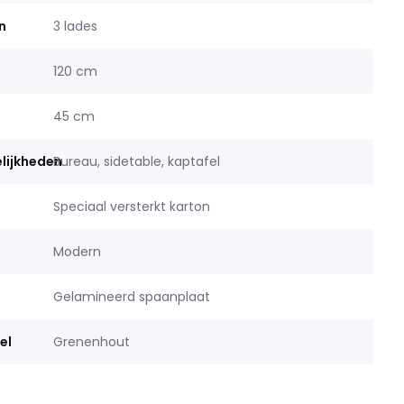
n
3 lades
120 cm
45 cm
lijkheden
Bureau, sidetable, kaptafel
Speciaal versterkt karton
Modern
Gelamineerd spaanplaat
el
Grenenhout