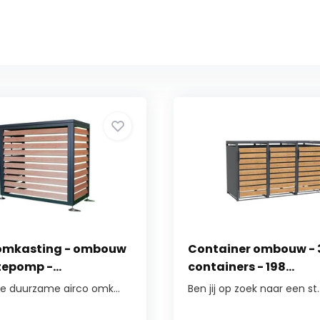
 omkasting - ombouw
Container ombouw - 
epomp -...
containers - 198...
e duurzame airco omk...
Ben jij op zoek naar een st..