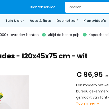
Klantenservice
Tuin & dier
Auto & fiets
Doe het zelf
Klantvideo's
000+ tevreden klanten
Altijd de beste prijs
Kopersbesc
ades - 120x45x75 cm - wit
€ 96,95
Inc
Een modern ontwerp
bureau gekenmerkt 
gemaakt van licht g
Toon meer