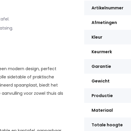
Artikelnummer
afel.
Afmetingen
atsing.
Kleur
Keurmerk
Garantie
 een modern design, perfect
olle sidetable of praktische
Gewicht
neerd spaanplaat, biedt het
aanvulling voor zowel thuis als
Productie
Materiaal
Totale hoogte
etable en kaptafel, aanpasbaar