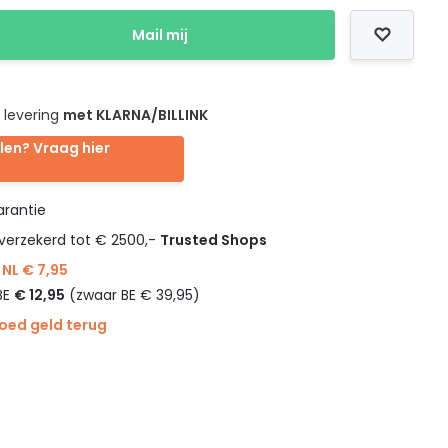
Mail mij
 levering
met KLARNA/BILLINK
len? Vraag hier
rantie
verzekerd tot € 2500,-
Trusted Shops
NL € 7,95
BE
€ 12,95
(zwaar BE € 39,95)
goed geld terug