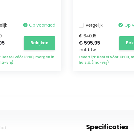
lijk
Op voorraad
Vergelijk
Op 
0
€ 640,15
95
€ 595,95
Bekijken
Bek
w
Incl. btw
: Bestel vóór 13:00, morgen in
Levertijd: Bestel vóór 13:00, 
ma-vrij)
huis ⚠ (ma-vrij)
Specificaties
ist