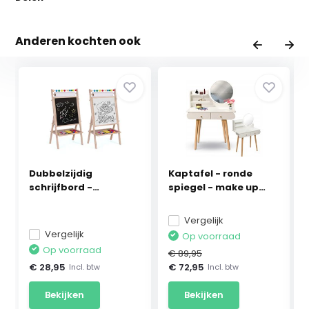
Anderen kochten ook
Dubbelzijdig
Kaptafel - ronde
schrijfbord -
spiegel - make up
62x28x44 c...
ta...
Vergelijk
Vergelijk
Op voorraad
Op voorraad
€ 89,95
€ 28,95
€ 72,95
Incl. btw
Incl. btw
Bekijken
Bekijken