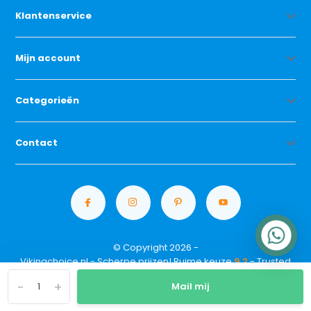
Klantenservice
Mijn account
Categorieën
Contact
© Copyright 2026 -
Vikingchoice.nl - Scherpe prijzen! Ruime keuze
9.2
- Trusted
Shops waardering
-
+
Mail mij