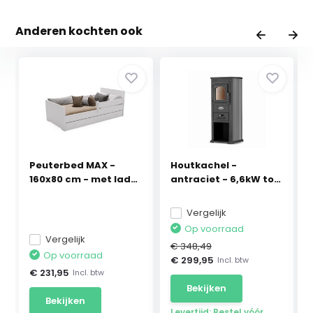
Anderen kochten ook
Peuterbed MAX -
Houtkachel -
160x80 cm - met lade
antraciet - 6,6kW tot
...
8,5kW
Vergelijk
Op voorraad
Vergelijk
€ 348,49
Op voorraad
€ 299,95
Incl. btw
€ 231,95
Incl. btw
Bekijken
Bekijken
Levertijd: Bestel vóór