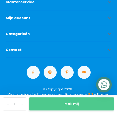
Klantenservice
Mijn account
Categorieën
Contact
© Copyright 2026 -
Vikingchoice.nl - Scherpe prijzen! Ruime keuze
9.2
- Trusted
Shops waardering
-
+
Mail mij