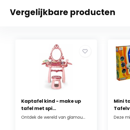
Vergelijkbare producten
Kaptafel kind - make up
Mini t
tafel met spi...
Tafelv
Ontdek de wereld van glamou...
Deze min