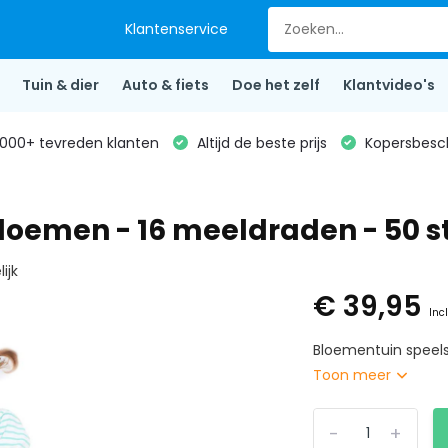
Klantenservice
Tuin & dier
Auto & fiets
Doe het zelf
Klantvideo's
000+ tevreden klanten
Altijd de beste prijs
Kopersbesc
loemen - 16 meeldraden - 50 s
ijk
€ 39,95
Inc
Bloementuin speels
Toon meer
-
+