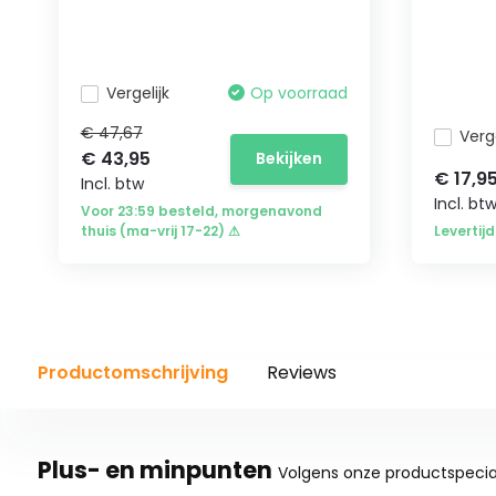
Vergelijk
Op voorraad
€ 47,67
Verge
€ 43,95
Bekijken
€ 17,9
Incl. btw
Incl. bt
Voor 23:59 besteld, morgenavond
thuis (ma-vrij 17-22) ⚠
Levertij
Productomschrijving
Reviews
Plus- en minpunten
Volgens onze productspecial