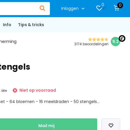
0
0
Inloggen
Info
Tips & tricks
herming
9.2
3174 beoordelingen
tengels
Niet op voorraad
l. btw
et - 64 bloemen - 16 meeldraden - 50 stengels...
Mail mij