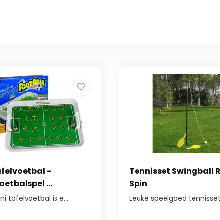
afelvoetbal -
Tennisset Swingball 
oetbalspel ...
Spin
i tafelvoetbal is e...
Leuke speelgoed tennisset. 