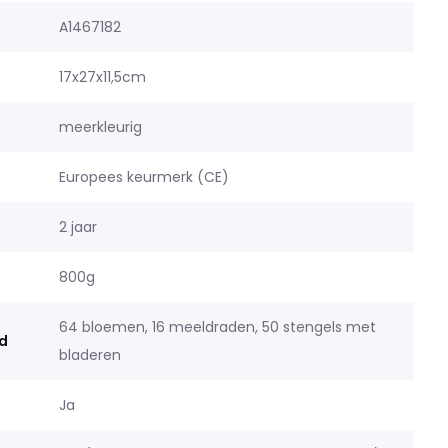
A1467182
17x27x11,5cm
meerkleurig
Europees keurmerk (CE)
2 jaar
800g
64 bloemen, 16 meeldraden, 50 stengels met
d
bladeren
Ja