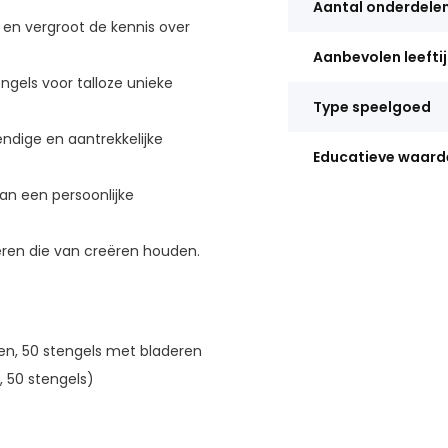
Aantal onderdele
 en vergroot de kennis over
Aanbevolen leefti
gels voor talloze unieke
Type speelgoed
ndige en aantrekkelijke
Educatieve waard
van een persoonlijke
eren die van creëren houden.
n, 50 stengels met bladeren
 50 stengels)