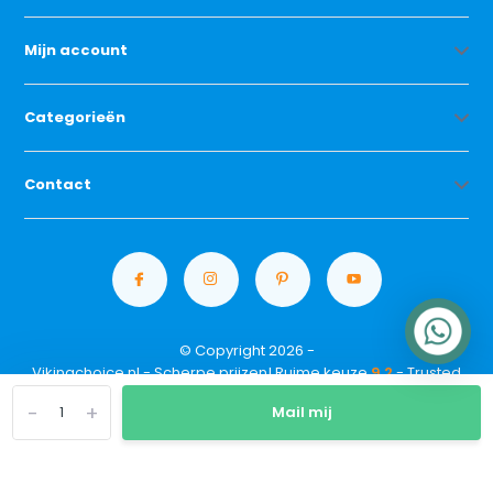
Mijn account
Categorieën
Contact
© Copyright 2026 -
Vikingchoice.nl - Scherpe prijzen! Ruime keuze
9.2
- Trusted
Shops waardering
-
+
Mail mij