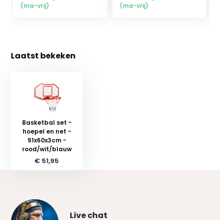
(ma-vrij)
(ma-vrij)
Laatst bekeken
Basketbal set -
hoepel en net -
91x60x3cm -
rood/wit/blauw
€ 51,95
Live chat