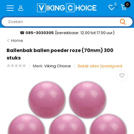
0
0
☎
085-3030305
(bereikbaar: 12.00 tot 17.00 uur)
Home
Ballenbak ballen poeder roze (70mm) 300
stuks
Merk:
Viking Choice
Bekijk alles Speelgoed