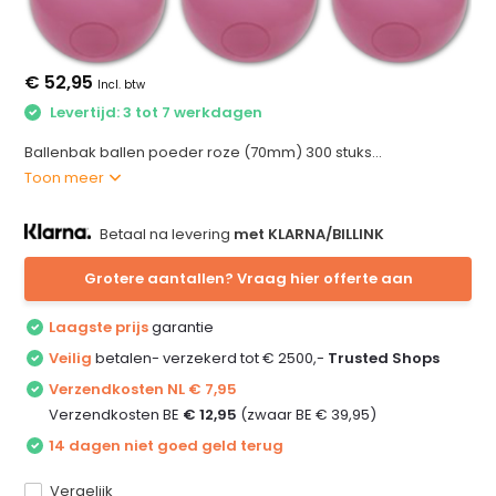
€ 52,95
Incl. btw
Levertijd: 3 tot 7 werkdagen
Ballenbak ballen poeder roze (70mm) 300 stuks...
Toon meer
Betaal na levering
met KLARNA/BILLINK
Grotere aantallen? Vraag hier offerte aan
Laagste prijs
garantie
Veilig
betalen- verzekerd tot € 2500,-
Trusted Shops
Verzendkosten NL € 7,95
Verzendkosten BE
€ 12,95
(zwaar BE € 39,95)
14 dagen niet goed geld terug
Vergelijk