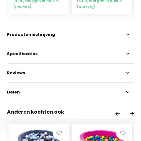
13:00, morgen in huis ⚠
13:00, morgen in huis ⚠
(ma-vrij)
(ma-vrij)
Productomschrijving
Specificaties
Reviews
Delen
Anderen kochten ook