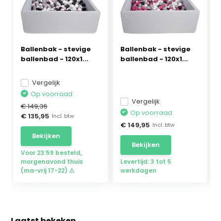
Ballenbak - stevige
Ballenbak - stevige
ballenbad - 120x1...
ballenbad - 120x1...
Vergelijk
Op voorraad
Vergelijk
€ 149,36
Op voorraad
€ 135,95
Incl. btw
€ 149,95
Incl. btw
Bekijken
Bekijken
Voor 23:59 besteld,
morgenavond thuis
Levertijd: 3 tot 5
(ma-vrij 17-22) ⚠
werkdagen
Laatst bekeken