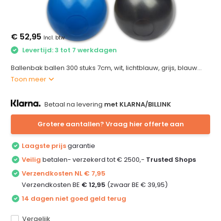
€ 52,95
Incl. btw
Levertijd: 3 tot 7 werkdagen
Ballenbak ballen 300 stuks 7cm, wit, lichtblauw, grijs, blauw...
Toon meer
Betaal na levering
met KLARNA/BILLINK
Grotere aantallen? Vraag hier offerte aan
Laagste prijs
garantie
Veilig
betalen- verzekerd tot € 2500,-
Trusted Shops
Verzendkosten NL € 7,95
Verzendkosten BE
€ 12,95
(zwaar BE € 39,95)
14 dagen niet goed geld terug
Vergelijk