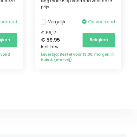
or deze
Nog maar 6 op voorraad voor deze
prijs
voorraad
Vergelijk
Op voorraad
€ 66,17
€ 59,95
ijken
Bekijken
Incl. btw
avond
Levertijd: Bestel vóór 13:00, morgen in
huis ⚠ (ma-vrij)