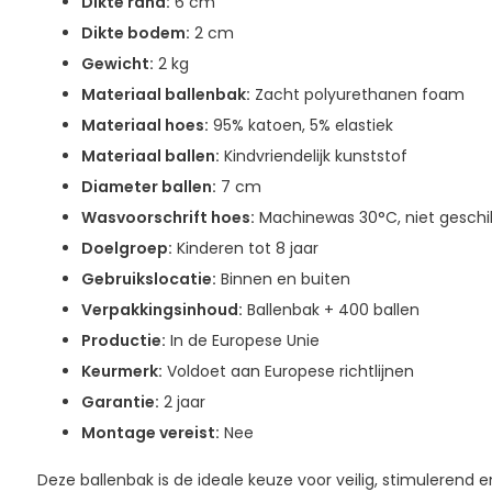
Dikte rand:
6 cm
Dikte bodem:
2 cm
Gewicht:
2 kg
Materiaal ballenbak:
Zacht polyurethanen foam
Materiaal hoes:
95% katoen, 5% elastiek
Materiaal ballen:
Kindvriendelijk kunststof
Diameter ballen:
7 cm
Wasvoorschrift hoes:
Machinewas 30°C, niet geschik
Doelgroep:
Kinderen tot 8 jaar
Gebruikslocatie:
Binnen en buiten
Verpakkingsinhoud:
Ballenbak + 400 ballen
Productie:
In de Europese Unie
Keurmerk:
Voldoet aan Europese richtlijnen
Garantie:
2 jaar
Montage vereist:
Nee
Deze ballenbak is de ideale keuze voor veilig, stimulerend e