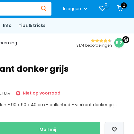
0
0
Inloggen
Info
Tips & tricks
herming
9.2
3174 beoordelingen
ant donker grijs
Niet op voorraad
cl. btw
len - 90 x 90 x 40 cm - ballenbad - vierkant donker grijs...
Mail mij