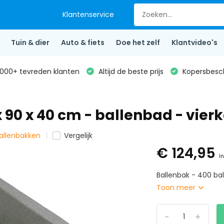
Klantenservice
Tuin & dier
Auto & fiets
Doe het zelf
Klantvideo's
000+ tevreden klanten
Altijd de beste prijs
Kopersbesc
x 90 x 40 cm - ballenbad - vierk
ballenbakken
Vergelijk
€ 124,95
In
Ballenbak - 400 bal
Toon meer
-
+