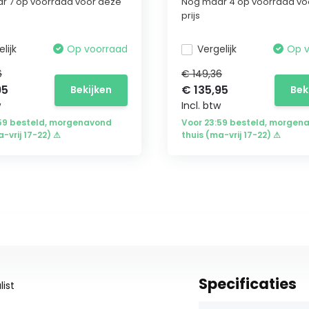
r 7 op voorraad voor deze
Nog maar 4 op voorraad vo
prijs
lijk
Op voorraad
Vergelijk
Op 
6
€ 149,36
95
€ 135,95
Bekijken
Bek
w
Incl. btw
:59 besteld, morgenavond
Voor 23:59 besteld, morgen
a-vrij 17-22) ⚠
thuis (ma-vrij 17-22) ⚠
Specificaties
ist