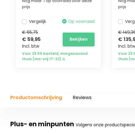
Nog maar 7 op voorraad voor deze
Nog maa
prijs
prijs
Vergelijk
Op voorraad
Verge
€ 65,75
€ 149,3
€ 59,95
€ 135,
Bekijken
Incl. btw
Incl. bt
Voor 23:59 besteld, morgenavond
Voor 23
thuis (ma-vrij 17-22) ⚠
thuis (m
Productomschrijving
Reviews
Plus- en minpunten
Volgens onze productspecial