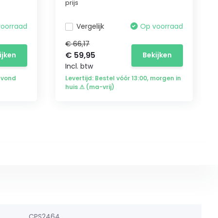
prijs
voorraad
Vergelijk
Op voorraad
€ 66,17
€ 59,95
ijken
Bekijken
Incl. btw
avond
Levertijd: Bestel vóór 13:00, morgen in
huis ⚠ (ma-vrij)
CPS2464