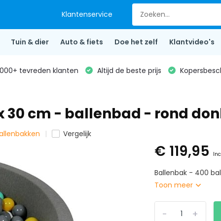
Klantenservice
Tuin & dier
Auto & fiets
Doe het zelf
Klantvideo's
000+ tevreden klanten
Altijd de beste prijs
Kopersbesc
 x 30 cm - ballenbad - rond donk
ballenbakken
Vergelijk
€ 119,95
Inc
Ballenbak - 400 ball
Toon meer
-
+