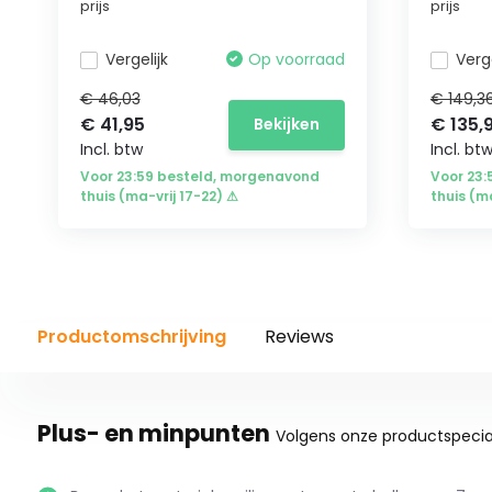
prijs
prijs
Vergelijk
Op voorraad
Verge
€ 46,03
€ 149,3
€ 41,95
€ 135,
Bekijken
Incl. btw
Incl. bt
Voor 23:59 besteld, morgenavond
Voor 23
thuis (ma-vrij 17-22) ⚠
thuis (m
Productomschrijving
Reviews
Plus- en minpunten
Volgens onze productspecial