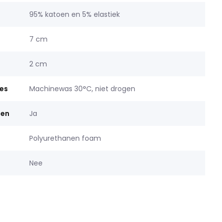
95% katoen en 5% elastiek
7 cm
2 cm
es
Machinewas 30°C, niet drogen
ten
Ja
Polyurethanen foam
Nee