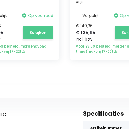
prijs
lijk
Op voorraad
Vergelijk
Op 
6
€ 149,36
95
€ 135,95
Bekijken
Bek
w
Incl. btw
:59 besteld, morgenavond
Voor 23:59 besteld, morgen
a-vrij 17-22) ⚠
thuis (ma-vrij 17-22) ⚠
Specificaties
ist
Artikelnummer