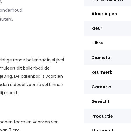
.
 onderhoud.
Afmetingen
uters.
Kleur
Dikte
Diameter
tige ronde ballenbak in stijlvol
imuleert dit ballenbad de
Keurmerk
eving. De ballenbak is voorzien
dem, ideaal voor zowel binnen
Garantie
ij maakt.
Gewicht
Productie
hanen foam en voorzien van
 van 7 cm.
Materiaal