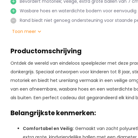
Bevordert motoriek; veilige, extra grote ballen van 7 cm
Wasbare hoes en waterdichte bodem voor eenvoudig
Rand biedt niet genoeg ondersteuning voor staande pe
Toon meer
Productomschrijving
Ontdek de wereld van eindeloos speelplezier met deze prach
donkergrijs. Speciaal ontworpen voor kinderen tot 8 jaar, st
motoriek en biedt het urenlang vermaak in een veilige omg
van een afneembare, wasbare hoes en een waterdichte bo
als buiten. Een perfect cadeau dat gegarandeerd elk kind bl
Belangrijkste kenmerken:
Comfortabel en Veilig:
Gemaakt van zacht polyuret
extra grote, kindvriendelijke ballen met een diameter