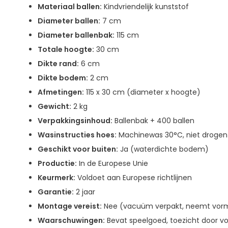
Materiaal ballen:
Kindvriendelijk kunststof
Diameter ballen:
7 cm
Diameter ballenbak:
115 cm
Totale hoogte:
30 cm
Dikte rand:
6 cm
Dikte bodem:
2 cm
Afmetingen:
115 x 30 cm (diameter x hoogte)
Gewicht:
2 kg
Verpakkingsinhoud:
Ballenbak + 400 ballen
Wasinstructies hoes:
Machinewas 30°C, niet drogen 
Geschikt voor buiten:
Ja (waterdichte bodem)
Productie:
In de Europese Unie
Keurmerk:
Voldoet aan Europese richtlijnen
Garantie:
2 jaar
Montage vereist:
Nee (vacuüm verpakt, neemt vor
Waarschuwingen:
Bevat speelgoed, toezicht door v