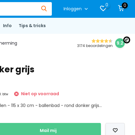
0
0
Inloggen
Info
Tips & tricks
herming
9.2
3174 beoordelingen
er grijs
Niet op voorraad
l. btw
en - 115 x 30 cm - ballenbad - rond donker grijs...
Mail mij