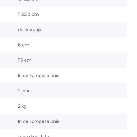
115x30 cm
donkergrijs
6 cm
115 cm
In de Europese Unie
2 jaar
2 kg
In de Europese Unie
foam,kunststof