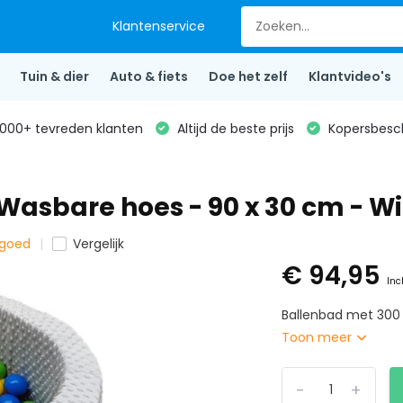
Klantenservice
Tuin & dier
Auto & fiets
Doe het zelf
Klantvideo's
000+ tevreden klanten
Altijd de beste prijs
Kopersbesc
Wasbare hoes - 90 x 30 cm - W
lgoed
Vergelijk
€ 94,95
Inc
Ballenbad met 300 
Toon meer
-
+