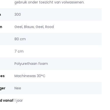
gebruik onder toezicht van volwassenen.
n
300
en
Geel, Blauw, Geel, Rood
80 cm
7 cm
Polyurethaan foam
oes
Machinewas 30°C
ger
Nee
jd vanaf
1 jaar