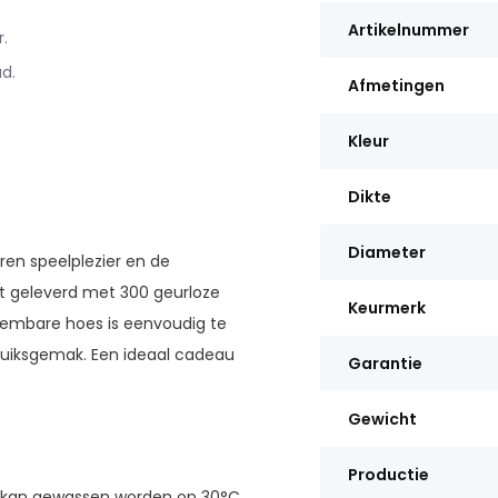
Artikelnummer
.
d.
Afmetingen
Kleur
Dikte
Diameter
ren speelplezier en de
dt geleverd met 300 geurloze
Keurmerk
embare hoes is eenvoudig te
ruiksgemak. Een ideaal cadeau
Garantie
Gewicht
Productie
kan gewassen worden op 30°C