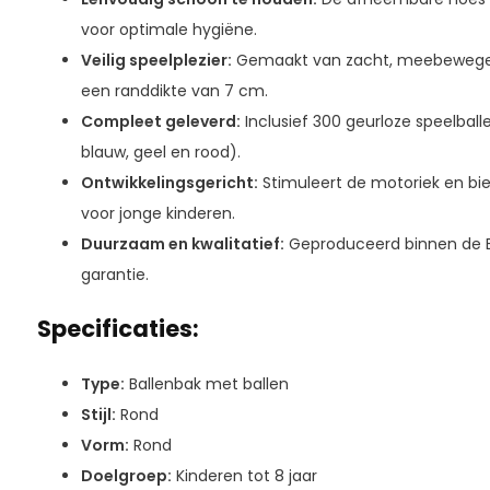
voor optimale hygiëne.
Veilig speelplezier:
Gemaakt van zacht, meebewege
een randdikte van 7 cm.
Compleet geleverd:
Inclusief 300 geurloze speelballen
blauw, geel en rood).
Ontwikkelingsgericht:
Stimuleert de motoriek en bi
voor jonge kinderen.
Duurzaam en kwalitatief:
Geproduceerd binnen de E
garantie.
Specificaties:
Type:
Ballenbak met ballen
Stijl:
Rond
Vorm:
Rond
Doelgroep:
Kinderen tot 8 jaar