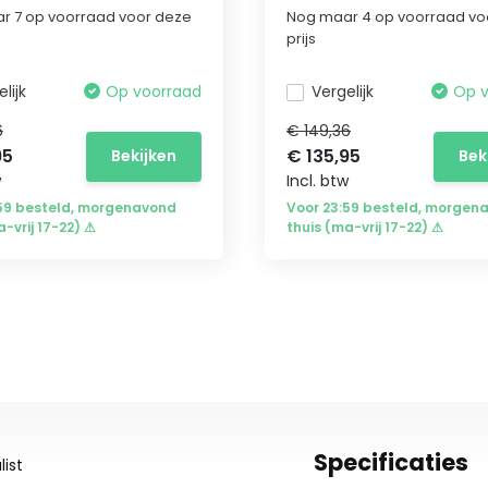
r 7 op voorraad voor deze
Nog maar 4 op voorraad vo
prijs
lijk
Op voorraad
Vergelijk
Op 
6
€ 149,36
95
€ 135,95
Bekijken
Bek
w
Incl. btw
:59 besteld, morgenavond
Voor 23:59 besteld, morgen
a-vrij 17-22) ⚠
thuis (ma-vrij 17-22) ⚠
Specificaties
ist