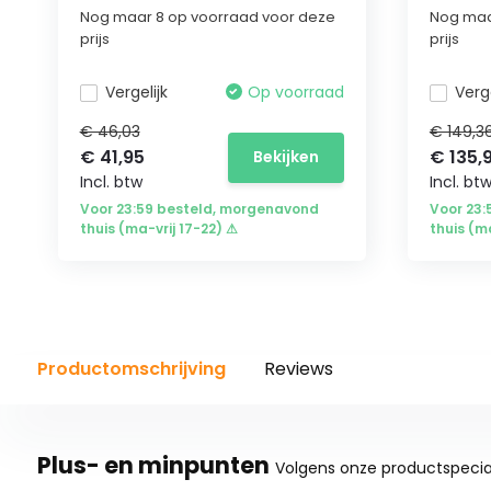
Nog maar 8 op voorraad voor deze
Nog maa
prijs
prijs
Vergelijk
Op voorraad
Verge
€ 46,03
€ 149,3
€ 41,95
€ 135,
Bekijken
Incl. btw
Incl. bt
Voor 23:59 besteld, morgenavond
Voor 23
thuis (ma-vrij 17-22) ⚠
thuis (m
Productomschrijving
Reviews
Plus- en minpunten
Volgens onze productspecial