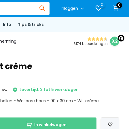
0
0
Inloggen
Info
Tips & tricks
herming
9.2
3174 beoordelingen
it crème
Levertijd: 3 tot 5 werkdagen
l. btw
ballen - Wasbare hoes - 90 x 30 cm - Wit crème...
In winkelwagen