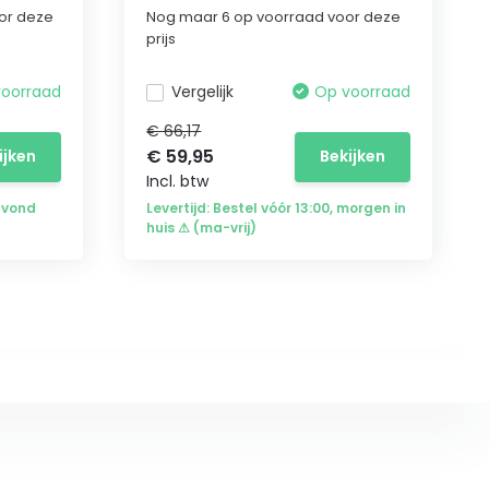
or deze
Nog maar 6 op voorraad voor deze
prijs
voorraad
Vergelijk
Op voorraad
€ 66,17
€ 59,95
ijken
Bekijken
Incl. btw
avond
Levertijd: Bestel vóór 13:00, morgen in
huis ⚠ (ma-vrij)