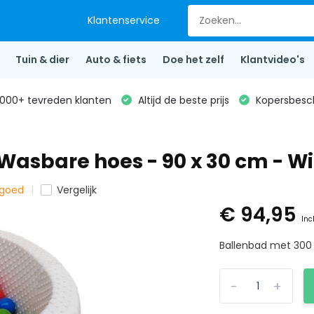
Klantenservice
Tuin & dier
Auto & fiets
Doe het zelf
Klantvideo's
000+ tevreden klanten
Altijd de beste prijs
Kopersbesc
Wasbare hoes - 90 x 30 cm - Wi
lgoed
Vergelijk
€ 94,95
Inc
Ballenbad met 300 
-
+