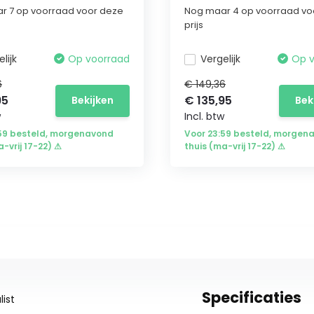
r 7 op voorraad voor deze
Nog maar 4 op voorraad vo
prijs
lijk
Op voorraad
Vergelijk
Op 
6
€ 149,36
95
€ 135,95
Bekijken
Bek
w
Incl. btw
:59 besteld, morgenavond
Voor 23:59 besteld, morgen
a-vrij 17-22) ⚠
thuis (ma-vrij 17-22) ⚠
Specificaties
ist