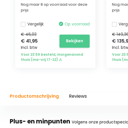
Nog maar 8 op voorraad voor deze
Nog maa
prijs
prijs
Vergelijk
Op voorraad
Verge
€ 46,03
€ 149,3
€ 41,95
€ 135,
Bekijken
Incl. btw
Incl. bt
Voor 23:59 besteld, morgenavond
Voor 23
thuis (ma-vrij 17-22) ⚠
thuis (m
Productomschrijving
Reviews
Plus- en minpunten
Volgens onze productspecial