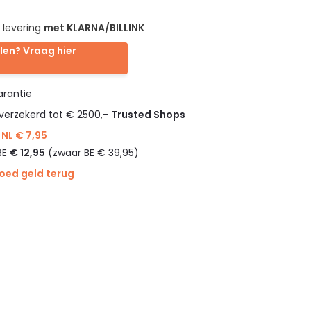
 levering
met KLARNA/BILLINK
len? Vraag hier
rantie
verzekerd tot € 2500,-
Trusted Shops
NL € 7,95
BE
€ 12,95
(zwaar BE € 39,95)
goed geld terug