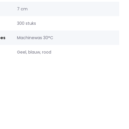
7 cm
300 stuks
oes
Machinewas 30°C
Geel, blauw, rood