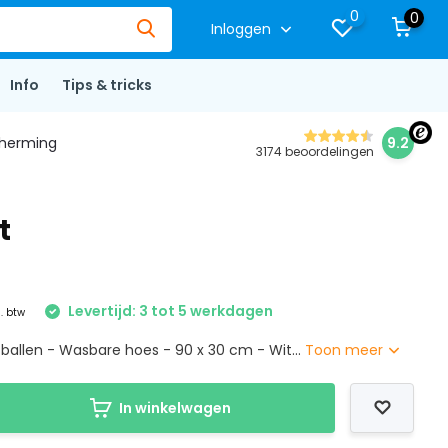
0
0
Inloggen
Info
Tips & tricks
herming
9.2
3174 beoordelingen
t
Levertijd: 3 tot 5 werkdagen
l. btw
ballen - Wasbare hoes - 90 x 30 cm - Wit...
Toon meer
In winkelwagen