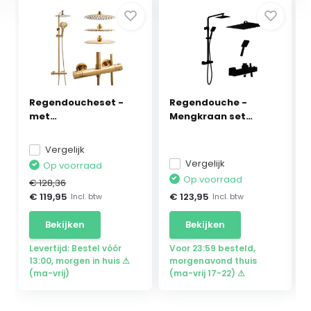
Regendoucheset -
Regendouche -
met
Mengkraan set
thermostaatkraan...
compleet ...
Vergelijk
Vergelijk
Op voorraad
Op voorraad
€ 128,36
€ 119,95
€ 123,95
Incl. btw
Incl. btw
Bekijken
Bekijken
Levertijd: Bestel vóór
Voor 23:59 besteld,
13:00, morgen in huis ⚠
morgenavond thuis
(ma-vrij)
(ma-vrij 17-22) ⚠