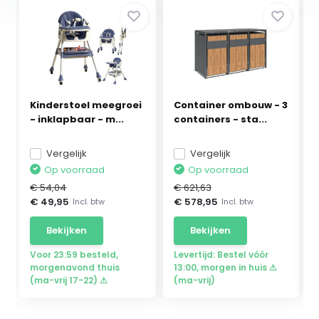
Kinderstoel meegroei
Container ombouw - 3
- inklapbaar - m...
containers - sta...
Vergelijk
Vergelijk
Op voorraad
Op voorraad
€ 54,04
€ 621,63
€ 49,95
€ 578,95
Incl. btw
Incl. btw
Bekijken
Bekijken
Voor 23:59 besteld,
Levertijd: Bestel vóór
morgenavond thuis
13:00, morgen in huis ⚠
(ma-vrij 17-22) ⚠
(ma-vrij)