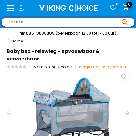
0
0
☎
085-3030305
(bereikbaar: 12.00 tot 17.00 uur)
Home
Baby box - reiswieg - opvouwbaar &
vervoerbaar
Merk:
Viking Choice
Bekijk alles Babybedden