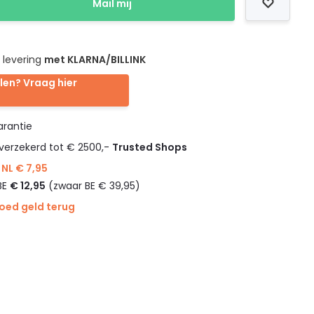
Mail mij
 levering
met KLARNA/BILLINK
len? Vraag hier
rantie
verzekerd tot € 2500,-
Trusted Shops
NL € 7,95
BE
€ 12,95
(zwaar BE € 39,95)
goed geld terug