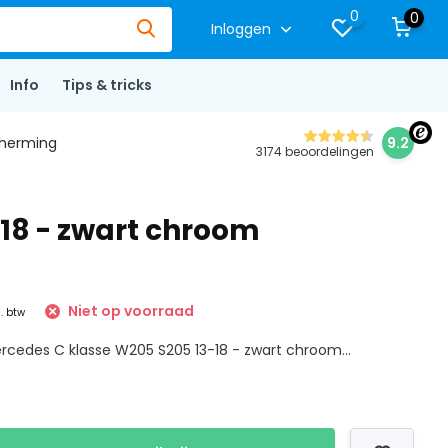
0
0
Inloggen
Info
Tips & tricks
herming
9.2
3174 beoordelingen
-18 - zwart chroom
Niet op voorraad
l. btw
ercedes C klasse W205 S205 13-18 - zwart chroom...