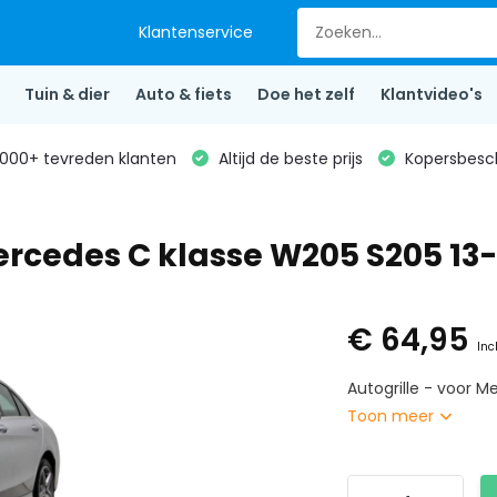
Klantenservice
Tuin & dier
Auto & fiets
Doe het zelf
Klantvideo's
000+ tevreden klanten
Altijd de beste prijs
Kopersbesc
Mercedes C klasse W205 S205 13
€ 64,95
Inc
Autogrille - voor M
Toon meer