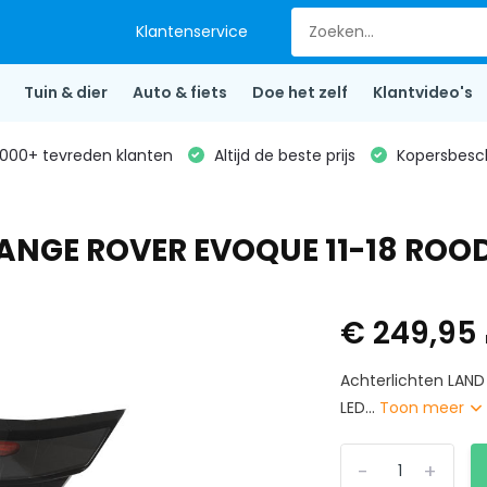
Klantenservice
Tuin & dier
Auto & fiets
Doe het zelf
Klantvideo's
000+ tevreden klanten
Altijd de beste prijs
Kopersbesc
RANGE ROVER EVOQUE 11-18 ROO
€ 249,95
Achterlichten LAN
LED...
Toon meer
-
+