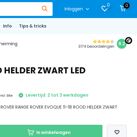
0
0
Inloggen
Info
Tips & tricks
herming
9.2
3174 beoordelingen
D HELDER ZWART LED
Levertijd: 2 tot 3 werkdagen
Incl. btw
D ROVER RANGE ROVER EVOQUE 11-18 ROOD HELDER ZWART
In winkelwagen