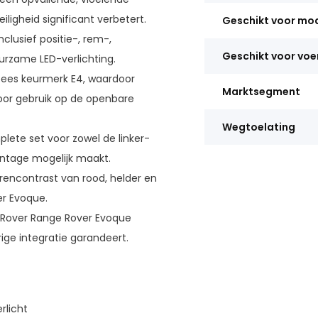
iligheid significant verbetert.
Geschikt voor mo
nclusief positie-, rem-,
Geschikt voor voe
uurzame LED-verlichting.
ees keurmerk E4, waardoor
Marktsegment
voor gebruik op de openbare
Wegtoelating
lete set voor zowel de linker-
ontage mogelijk maakt.
eurencontrast van rood, helder en
er Evoque.
 Rover Range Rover Evoque
ige integratie garandeert.
rlicht