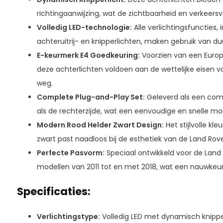
richtingaanwijzing, wat de zichtbaarheid en verkeersve
Volledig LED-technologie:
Alle verlichtingsfuncties, i
achteruitrij- en knipperlichten, maken gebruik van d
E-keurmerk E4 Goedkeuring:
Voorzien van een Europ
deze achterlichten voldoen aan de wettelijke eisen 
weg.
Complete Plug-and-Play Set:
Geleverd als een comp
als de rechterzijde, wat een eenvoudige en snelle m
Modern Rood Helder Zwart Design:
Het stijlvolle kl
zwart past naadloos bij de esthetiek van de Land Rov
Perfecte Pasvorm:
Speciaal ontwikkeld voor de Land
modellen van 2011 tot en met 2018, wat een nauwkeur
Specificaties:
Verlichtingstype:
Volledig LED met dynamisch knippe