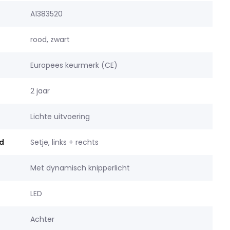
A1383520
rood, zwart
Europees keurmerk (CE)
2 jaar
Lichte uitvoering
d
Setje, links + rechts
Met dynamisch knipperlicht
LED
Achter