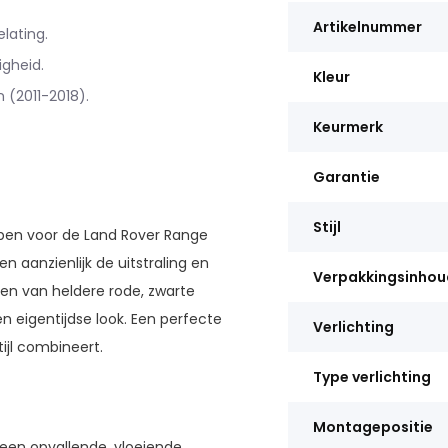
Artikelnummer
lating.
igheid.
Kleur
 (2011-2018).
Keurmerk
Garantie
Stijl
rpen voor de Land Rover Range
n aanzienlijk de uitstraling en
Verpakkingsinhou
en van heldere rode, zwarte
 eigentijdse look. Een perfecte
Verlichting
ijl combineert.
Type verlichting
Montagepositie
een opvallende, vloeiende