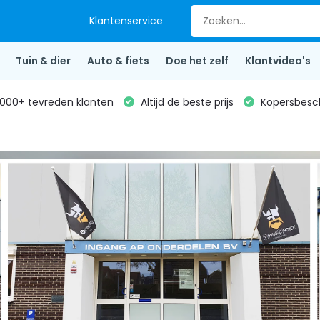
Klantenservice
Tuin & dier
Auto & fiets
Doe het zelf
Klantvideo's
000+ tevreden klanten
Altijd de beste prijs
Kopersbesc