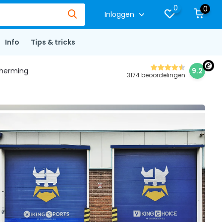
0
0
Inloggen
Info
Tips & tricks
herming
9.2
3174 beoordelingen