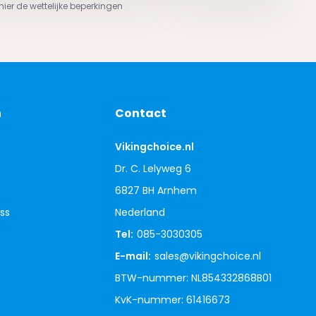
 hier de wettelijke beperkingen
n
Contact
Vikingchoice.nl
Dr. C. Lelyweg 6
6827 BH Arnhem
ss
Nederland
Tel:
085-3030305
E-mail:
sales@vikingchoice.nl
BTW-nummer: NL854332868B01
KvK-nummer: 61416673