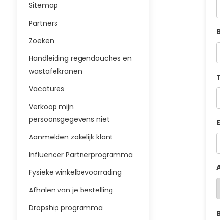
Sitemap
Partners
B
Zoeken
Handleiding regendouches en
wastafelkranen
T
Vacatures
Verkoop mijn
persoonsgegevens niet
E
Aanmelden zakelijk klant
Influencer Partnerprogramma
A
Fysieke winkelbevoorrading
Afhalen van je bestelling
Dropship programma
B