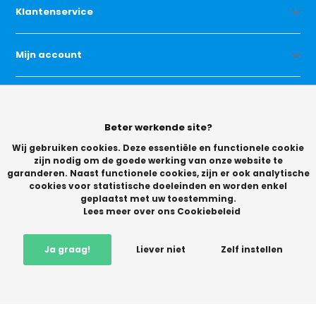
Klantenservice
Mijn account
Categorieën
Beter werkende site?
Contact
Wij gebruiken cookies. Deze essentiële en functionele cookie
zijn nodig om de goede werking van onze website te
garanderen. Naast functionele cookies, zijn er ook analytische
cookies voor statistische doeleinden en worden enkel
geplaatst met uw toestemming.
Lees meer over ons Cookiebeleid
© Copyright 2026 -
Ja graag!
Liever niet
Zelf instellen
Vikingchoice.nl - Scherpe prijzen! Ruime keuze
9.2
- Trusted
Shops waardering