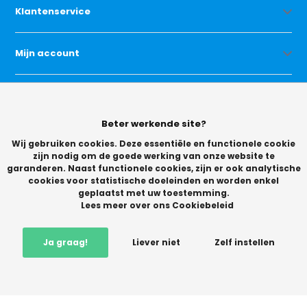
Klantenservice
Mijn account
Categorieën
Beter werkende site?
Contact
Wij gebruiken cookies. Deze essentiële en functionele cookie
zijn nodig om de goede werking van onze website te
garanderen. Naast functionele cookies, zijn er ook analytische
cookies voor statistische doeleinden en worden enkel
geplaatst met uw toestemming.
Lees meer over ons Cookiebeleid
© Copyright 2026 -
Ja graag!
Liever niet
Zelf instellen
Vikingchoice.nl - Scherpe prijzen! Ruime keuze
9.2
- Trusted
Shops waardering