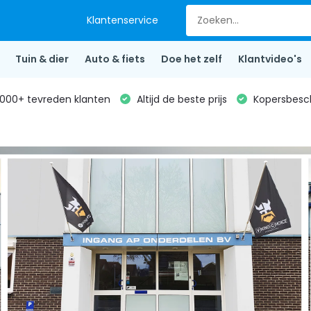
Klantenservice
Tuin & dier
Auto & fiets
Doe het zelf
Klantvideo's
000+ tevreden klanten
Altijd de beste prijs
Kopersbesc