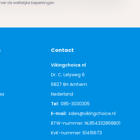
 hier de wettelijke beperkingen
n
Contact
Vikingchoice.nl
Dr. C. Lelyweg 6
6827 BH Arnhem
ss
Nederland
Tel:
085-3030305
E-mail:
sales@vikingchoice.nl
BTW-nummer: NL854332868B01
KvK-nummer: 61416673