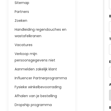
Sitemap
Partners
B
Zoeken
Handleiding regendouches en
wastafelkranen
T
Vacatures
Verkoop mijn
persoonsgegevens niet
E
Aanmelden zakelijk klant
Influencer Partnerprogramma
A
Fysieke winkelbevoorrading
Afhalen van je bestelling
Dropship programma
B