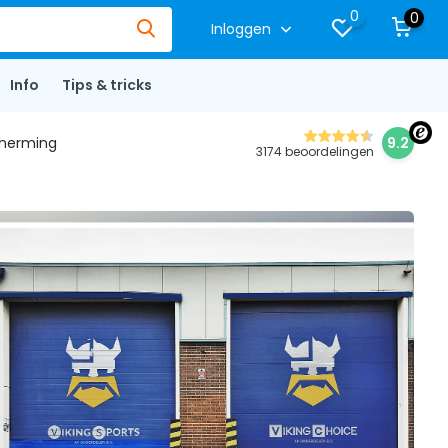
0
0
Inloggen
Info
Tips & tricks
herming
9.2
3174 beoordelingen