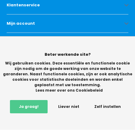
Klantenservice
Mijn account
Categorieën
Beter werkende site?
Contact
Wij gebruiken cookies. Deze essentiële en functionele cookie
zijn nodig om de goede werking van onze website te
garanderen. Naast functionele cookies, zijn er ook analytische
cookies voor statistische doeleinden en worden enkel
geplaatst met uw toestemming.
Lees meer over ons Cookiebeleid
© Copyright 2026 -
Ja graag!
Liever niet
Zelf instellen
Vikingchoice.nl - Scherpe prijzen! Ruime keuze
9.2
- Trusted
Shops waardering