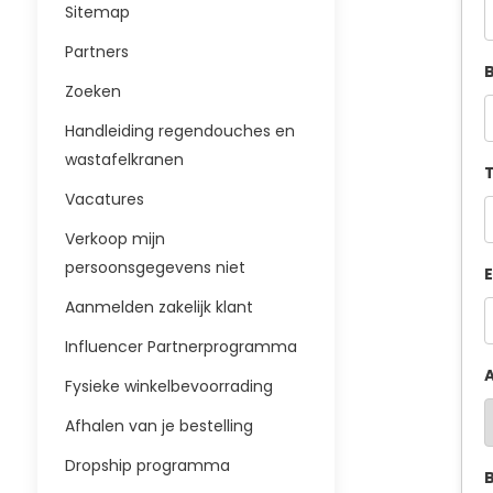
Sitemap
Partners
B
Zoeken
Handleiding regendouches en
wastafelkranen
T
Vacatures
Verkoop mijn
persoonsgegevens niet
E
Aanmelden zakelijk klant
Influencer Partnerprogramma
A
Fysieke winkelbevoorrading
Afhalen van je bestelling
Dropship programma
B