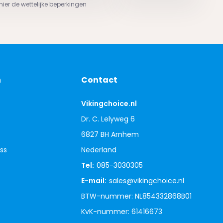
 hier de wettelijke beperkingen
n
Contact
Vikingchoice.nl
Dr. C. Lelyweg 6
6827 BH Arnhem
ss
Nederland
Tel:
085-3030305
E-mail:
sales@vikingchoice.nl
BTW-nummer: NL854332868B01
KvK-nummer: 61416673