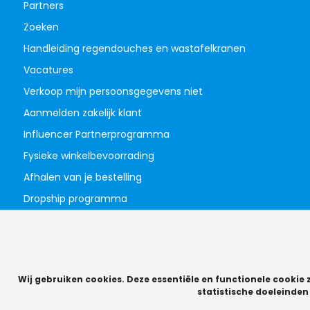
Partners
Zoeken
Handleiding regendouches en wastafelkranen
Vacatures
Verkoop mijn persoonsgegevens niet
Aanmelden zakelijk klant
Influencer Partnerprogramma
Fysieke winkelbevoorrading
Afhalen van je bestelling
Dropship programma
Wij gebruiken cookies. Deze essentiële en functionele cookie 
statistische doeleinde