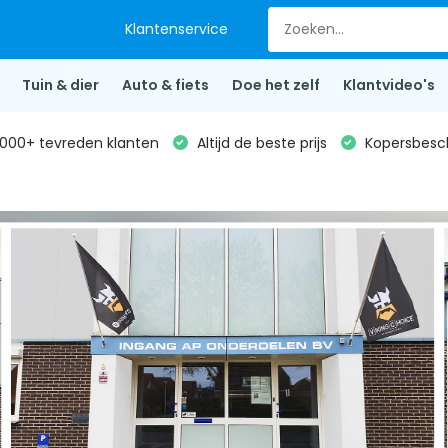
Klantenservice
Tuin & dier
Auto & fiets
Doe het zelf
Klantvideo's
000+ tevreden klanten
Altijd de beste prijs
Kopersbesc