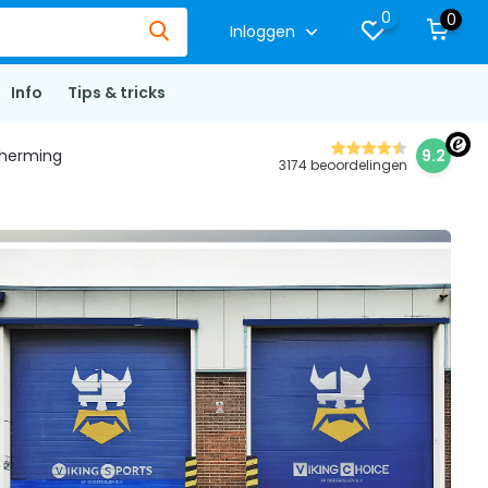
0
0
Inloggen
Info
Tips & tricks
herming
9.2
3174 beoordelingen