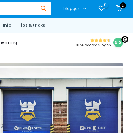
0
0
Inloggen
Info
Tips & tricks
herming
9.2
3174 beoordelingen