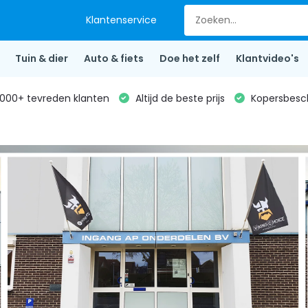
Klantenservice
Tuin & dier
Auto & fiets
Doe het zelf
Klantvideo's
000+ tevreden klanten
Altijd de beste prijs
Kopersbesc