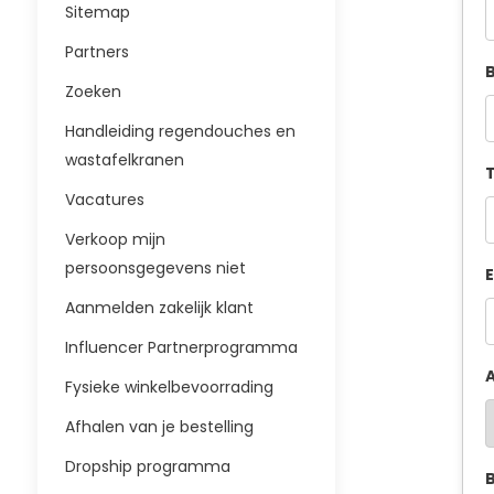
Sitemap
Partners
B
Zoeken
Handleiding regendouches en
wastafelkranen
T
Vacatures
Verkoop mijn
persoonsgegevens niet
E
Aanmelden zakelijk klant
Influencer Partnerprogramma
A
Fysieke winkelbevoorrading
Afhalen van je bestelling
Dropship programma
B