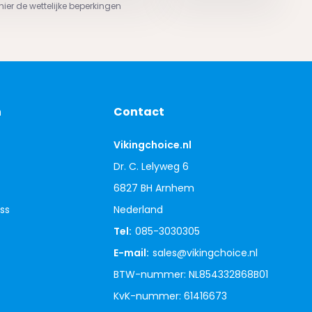
 hier de wettelijke beperkingen
n
Contact
Vikingchoice.nl
Dr. C. Lelyweg 6
6827 BH Arnhem
ss
Nederland
Tel:
085-3030305
E-mail:
sales@vikingchoice.nl
BTW-nummer: NL854332868B01
KvK-nummer: 61416673